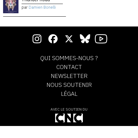
par
Damien Bonelli
QUI SOMMES-NOUS ?
CONTACT
NEWSLETTER
NOUS SOUTENIR
LÉGAL
AVEC LE SOUTIEN DU