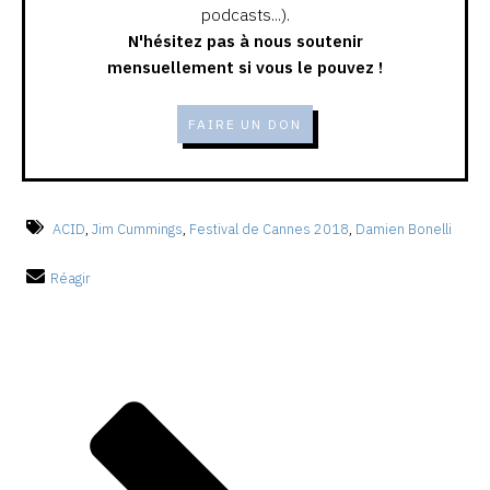
podcasts...).
N'hésitez pas à nous soutenir
mensuellement si vous le pouvez !
FAIRE UN DON
ACID
,
Jim Cummings
,
Festival de Cannes 2018
,
Damien Bonelli
Réagir