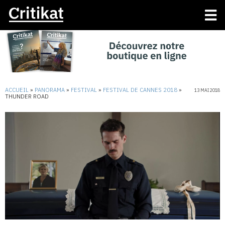
ACCUEIL
»
PANORAMA
»
FESTIVAL
»
FESTIVAL DE CANNES 2018
»
13 MAI 2018
THUNDER ROAD