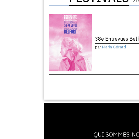
2 r
38e Entrevues Belf
par
Marin Gérard
QUI SOMMES-NO