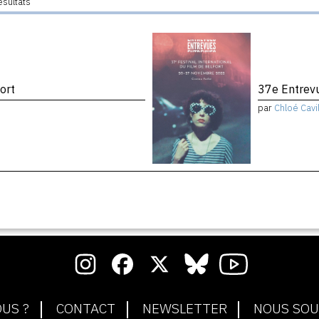
ésultats
ort
37e Entrevu
par
Chloé Cavil
US ?
CONTACT
NEWSLETTER
NOUS SOU