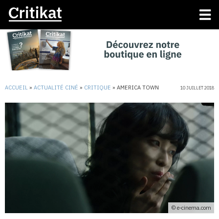
ACCUEIL
»
ACTUALITÉ CINÉ
»
CRITIQUE
»
AMERICA TOWN
10 JUILLET 2018
© e-cinema.com