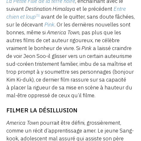
La Petite Fille de la terre noire
, enchaînant avec le
suivant
Destination Himalaya
et le précédent
Entre
chien et loup
avant de le quitter, sans doute fâchées,
[1]
sur le décevant
Pink
. Or les dernières nouvelles sont
bonnes, même si
America Town
, pas plus que les
autres films de cet auteur rigoureux, ne célèbre
vraiment le bonheur de vivre. Si
Pink
a laissé craindre
de voir Jeon Soo-il glisser vers un certain auteurisme
sud-coréen tristement familier, imbu de sa maîtrise et
trop prompt à y soumettre ses personnages (bonjour
Kim Ki-duk), ce dernier film rassure sur sa capacité
à placer la rigueur de sa mise en scène à hauteur du
mal-être oppressé de ceux qu’il filme.
FILMER LA DÉSILLUSION
America Town
pourrait être défini, grossièrement,
comme un récit d’apprentissage amer. Le jeune Sang-
kook, adolescent mal assuré qui assiste son père