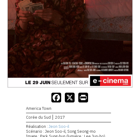
America Town
Corée du Sud
2017
Réalisation :
Jeon Soo-il
Scénario : Jeon Soo-il, Song Seong-mo
Image : Park Sung-hun (lumière : Lee Jun-ho)