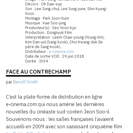
Décors : Oh Dae-sup
Son : Lee Sung-chul, Lee Sung-june, Shin Kyung-
hoon
Montage : Park Joon-bum
Musique : Kae Soo-jung
Producteur(s) : Seo Yoon-kyo
Production : Dongnyuk Film
Interprétation : Leem Chae-young (Young-lim),
Kim Dan-yul (Sang-kook), Choi Kwang-duk (le
père de Sang-kook)...
Distributeur :
e-cinema.com
Date de sortie VOD : 29 juin 2018
Durée : 1h34
FACE AU CONTRECHAMP
par
Benoît Smith
C’est la plate-forme de distribution en ligne
e‑cinema.com qui nous amène les dernières
nouvelles du cinéaste sud-coréen Jeon Soo-il.
Souvenons-nous : les salles françaises l’avaient
accueilli en 2009 avec son saisissant cinquième film