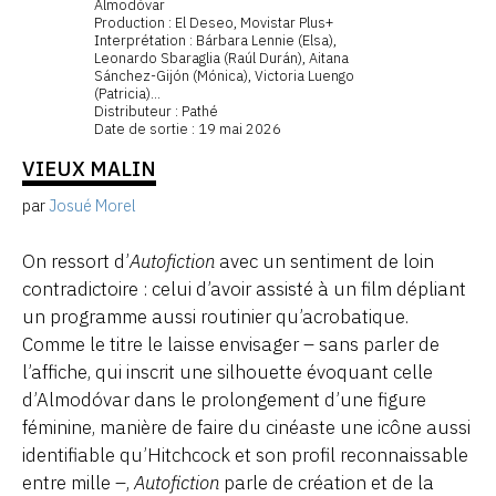
Almodóvar
Production : El Deseo, Movistar Plus+
Interprétation : Bárbara Lennie (Elsa),
Leonardo Sbaraglia (Raúl Durán), Aitana
Sánchez-Gijón (Mónica), Victoria Luengo
(Patricia)...
Distributeur : Pathé
Date de sortie : 19 mai 2026
VIEUX MALIN
par
Josué Morel
On ressort d’
Autofiction
avec un sentiment
de loin
contradictoire : celui d’avoir assisté à un film
dépliant
un programme aussi routinier qu’acrobatique
.
Comme le titre le laisse envisager – sans parler de
l’affiche, qui inscrit
une
silhouette
évoquant celle
d’
Almodóvar
dans le prolongement
d’une figure
féminine
, manière de faire du cinéaste une icône aussi
identifiable
qu
’Hitchcock
et son profil reconnaissable
entre mille
–,
Autofiction
parle de création et de la