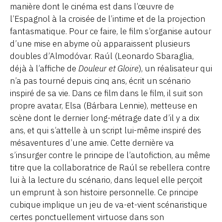
manière dont le cinéma est
dans l’œuvre de
l’Espagnol
à la croisée de l’intime et de la projection
fantasmatique. Pour ce faire, le film s’organise autour
d’une mise en abyme où apparaissent plusieurs
doubles d’Almodóvar. R
aúl
(
Leonardo
Sbaraglia
,
déjà à l’affiche de
Douleur et Gloire
), un réalisateur qui
n’a pas tourné depuis cinq ans, écrit un scénario
inspiré de sa vi
e. Dans ce film dans le film
, il
suit son
propre avatar,
Elsa
(
Bárbara
Lenni
e), metteuse en
scène dont le dernier
long-métrage
date d’il y a dix
ans,
et qui s’attelle
à un script
lui-même
inspiré des
mésaventures d’une amie
. Cette dernière
va
s’insurger contre le principe de l’autofiction, au même
titre que la collaboratrice de
Raúl
se rebellera contre
lui
à
la lecture du scénario, dans lequel elle perçoit
un emprunt à s
on
histoire
personnelle
.
Ce principe
cubique
implique un jeu de va-et-vient scénaristique
certes
ponctuellement
virtuose dans son