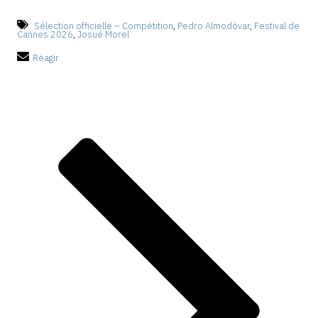
Sélection officielle – Compétition
,
Pedro Almodóvar
,
Festival de
Cannes 2026
,
Josué Morel
Réagir