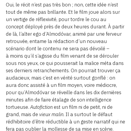
Oui, le récit n’est pas très bon ; non, cette idée n’est
tout de même pas brillante. Et le film jou
e alors sur
un vertige de réflexivité, pour tordre le cou au
concept déployé
près de deux heures durant. À partir
de là, l’alter ego d’
Almodóvar
, animé par une ferveur
retrouvée,
entame la rédaction d’un nouveau
scénario dont le contenu ne sera pas dévoilé
–
à moins qu’il s’agisse
du
film venant de se dérouler
sous nos yeux, ce qui pousserait la malice méta dans
ses
derniers
retranchements
. On pourrait trouver ça
audacieux, mais
c’est en vérité surtout gonflé : on
aura donc assisté à un film moyen, voire médiocre,
pour qu’
Almodóvar
se réveille dans les dix dernières
minutes afin de faire étalage de son intelligence
tortueuse
.
Autofiction
est un film ni de petit, ni de
grand, mais de
vieux malin
. Il a surtout le défaut
rédhibitoire d’être réductible à un geste narratif qui ne
fera
pas oublier la mollesse de sa mise en scène.