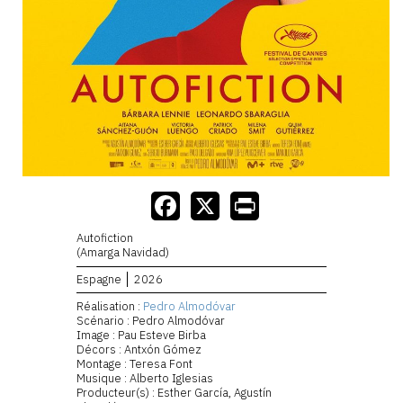
Autofiction
(Amarga Navidad)
Espagne
2026
Réalisation :
Pedro Almodóvar
Scénario : Pedro Almodóvar
Image : Pau Esteve Birba
Décors : Antxón Gómez
Montage : Teresa Font
Musique : Alberto Iglesias
Producteur(s) : Esther García, Agustín