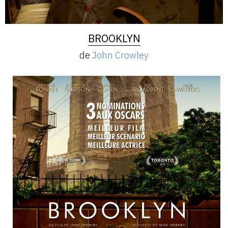
BROOKLYN
de
John Crowley