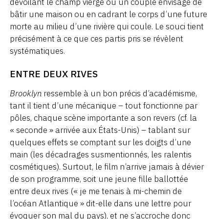
dévoilant le champ vierge où un couple envisage de
bâtir une maison ou en cadrant le corps d’une future
morte au milieu d’une rivière qui coule. Le souci tient
précisément à ce que ces partis pris se révèlent
systématiques.
ENTRE DEUX RIVES
Brooklyn
ressemble à un bon précis d’académisme,
tant il tient d’une mécanique – tout fonctionne par
pôles, chaque scène importante a son revers (cf. la
« seconde » arrivée aux États-Unis) – tablant sur
quelques effets se comptant sur les doigts d’une
main (les décadrages susmentionnés, les ralentis
cosmétiques). Surtout, le film n’arrive jamais à dévier
de son programme, soit une jeune fille ballottée
entre deux rives (« je me tenais à mi-chemin de
l’océan Atlantique » dit-elle dans une lettre pour
évoquer son mal du pays), et ne s’accroche donc