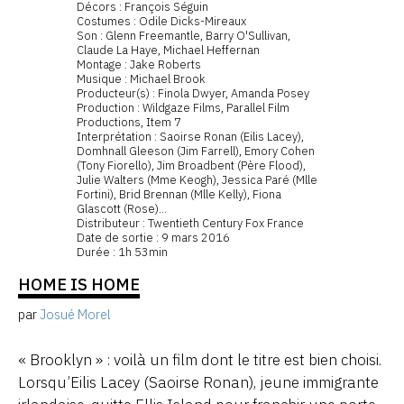
Décors : François Séguin
Costumes : Odile Dicks-Mireaux
Son : Glenn Freemantle, Barry O'Sullivan,
Claude La Haye, Michael Heffernan
Montage : Jake Roberts
Musique : Michael Brook
Producteur(s) : Finola Dwyer, Amanda Posey
Production : Wildgaze Films, Parallel Film
Productions, Item 7
Interprétation : Saoirse Ronan (Eilis Lacey),
Domhnall Gleeson (Jim Farrell), Emory Cohen
(Tony Fiorello), Jim Broadbent (Père Flood),
Julie Walters (Mme Keogh), Jessica Paré (Mlle
Fortini), Brid Brennan (Mlle Kelly), Fiona
Glascott (Rose)...
Distributeur : Twentieth Century Fox France
Date de sortie : 9 mars 2016
Durée : 1h 53min
HOME IS HOME
par
Josué Morel
« Brooklyn » : voilà un film dont le titre est bien choisi.
Lorsqu’Eilis Lacey (Saoirse Ronan), jeune immigrante