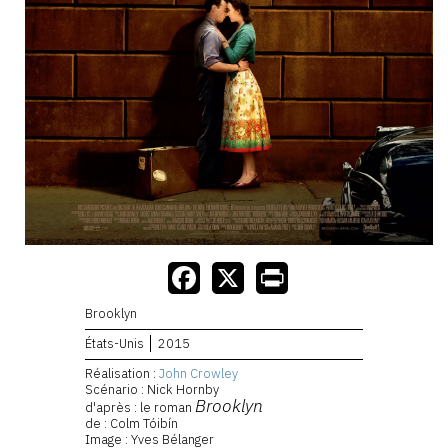
Brooklyn
États-Unis
2015
Réalisation :
John Crowley
Scénario : Nick Hornby
Brooklyn
d'après : le roman
de : Colm Tóibín
Image : Yves Bélanger