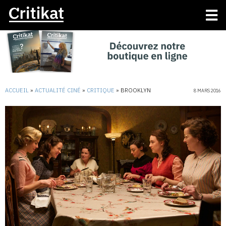
ACCUEIL
»
ACTUALITÉ CINÉ
»
CRITIQUE
»
BROOKLYN
8 MARS 2016