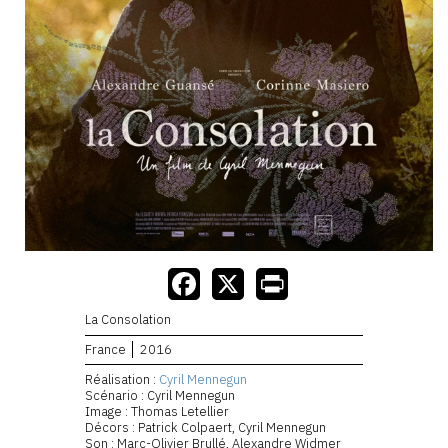
La Consolation
France
2016
Réalisation :
Cyril Mennegun
Scénario : Cyril Mennegun
Image : Thomas Letellier
Décors : Patrick Colpaert, Cyril Mennegun
Son : Marc-Olivier Brullé, Alexandre Widmer