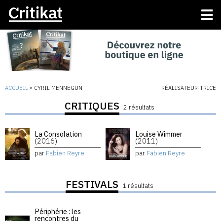
ACCUEIL
»
CYRIL MENNEGUN
RÉALISATEUR·TRICE
CRITIQUES
2 résultats
La Consolation
Louise Wimmer
(2016)
(2011)
par
Fabien Reyre
par
Fabien Reyre
FESTIVALS
1 résultats
Périphérie : les
rencontres du