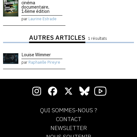
cinéma
documentaire,
14ème édition
par
Laurine Estrade
AUTRES ARTICLES
1 résultats
Louise Wimmer
par
Raphaëlle Pireyre
QUI SOMMES-NOUS ?
CONTACT
NEWSLETTER
NOUS SOUTENIR