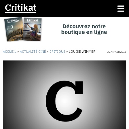
ACCUEIL
»
ACTUALITÉ CINÉ
»
CRITIQUE
»
LOUISE WIMMER
3 JANVIER 2012