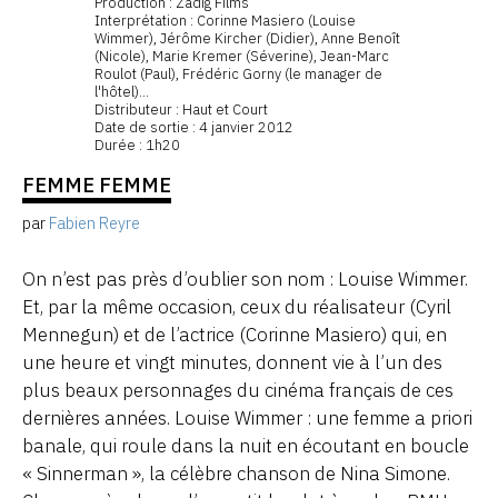
Production : Zadig Films
Interprétation : Corinne Masiero (Louise
Wimmer), Jérôme Kircher (Didier), Anne Benoît
(Nicole), Marie Kremer (Séverine), Jean-Marc
Roulot (Paul), Frédéric Gorny (le manager de
l'hôtel)...
Distributeur : Haut et Court
Date de sortie : 4 janvier 2012
Durée : 1h20
FEMME FEMME
par
Fabien Reyre
On n’est pas près d’oublier son nom : Louise Wimmer.
Et, par la même occasion, ceux du réalisateur (Cyril
Mennegun) et de l’actrice (Corinne Masiero) qui, en
une heure et vingt minutes, donnent vie à l’un des
plus beaux personnages du cinéma français de ces
dernières années. Louise Wimmer : une femme a priori
banale, qui roule dans la nuit en écoutant en boucle
« Sinnerman », la célèbre chanson de Nina Simone.