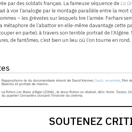
rée par des soldats français. La fameuse séquence de
La G
it à voir l’analogie par le montage parallèle entre la mort 
ommes – les grévistes sur lesquels tire l’armée. Ferhani semb
a métaphore de l’abattoir en elle-même davantage cette p
couper en partie), à travers son terrible portrait de l’Algéri
res, de fantômes, c’est bien un lieu où l’on tourne en rond,
tes
s
Rapprochons-le du documentaire récent de David Kremer,
Seuls, ensemble
, film 
Barents et portrait de marins.
La fiction
Les Baies d’Alger
(2006) ; le docu-fiction co-réalisé,
Afric Hotel. Tarzan, 
du quartier Cervantès croisant l’histoire du cinéma.
SOUTENEZ CRIT