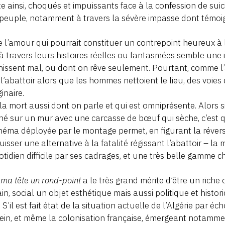
te ainsi, choqués et impuissants face à la confession de suici
peuple, notamment à travers la sévère impasse dont témoi
l’amour qui pourrait constituer un contrepoint heureux à 
à travers leurs histoires réelles ou fantasmées semble une i
inissent mal, ou dont on rêve seulement. Pourtant, comme l’
l’abattoir alors que les hommes nettoient le lieu, des voies 
ginaire.
 la mort aussi dont on parle et qui est omniprésente. Alors
né sur un mur avec une carcasse de bœuf qui sèche, c’est q
néma déployée par le montage permet, en figurant la réversibi
uisser une alternative à la fatalité régissant l’abattoir – la m
otidien difficile par ses cadrages, et une très belle gamme
ma tête un rond-point
a le très grand mérite d’être un riche
n, social un objet esthétique mais aussi politique et histor
. S’il est fait état de la situation actuelle de l’Algérie par
in, et même la colonisation française, émergeant notamme