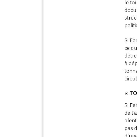
le to
docum
struc
polit
Si Fe
ce qu
détre
à dép
tonna
circu
« T
Si Fe
de l’
alent
pas d
d’une