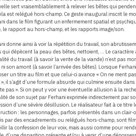
elle sert vraisemblablement à relever les bêtes qui pende
ela est relégué hors-champ. Ce geste inaugural inscrit le mot
ni dans le film figurant un enfermement spatial et psychiqu
, le rapport au hors-champ, et les rapports image/son.
ni donne ainsi à voir la répétition du travail, son abrutissem
 qui dépècent la peau des bêtes, nettoient, … Le caractère
nalité du travail (à savoir la vente de la viande) n’est pas mon
n, ni son amont (à savoir l’arrivée des bêtes). Lorsque Fer
ser un titre au film et que celui-ci avance « On ne ment p
é », il s’agit d’une formule absurde qui culmine ensuite dans
ste pas ». Si on peut y voir une éventuelle allusion à la rec
alité de son sujet par Ferhani exprimée indirectement par so
ssion d’une sévère désillusion. Le réalisateur fait à ce titre 
truction : les personnages, parfois présentés dans un clair-ob
és par des encadrements ou relégués hors-champ, sont fi
illir la confession de leur voix, mais aussi comme pour re
, d’une disparition présente et/ou à venir, d’une dépossessi