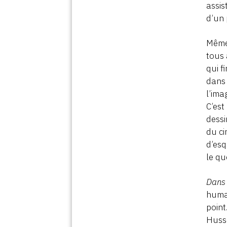
assis
d’un 
Même 
tous 
qui f
dans 
l’ima
C’est
dessi
du ci
d’esq
le qu
Dans 
humai
point
Husse