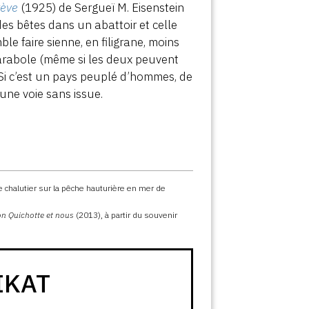
rève
(1925) de Sergueï M. Eisenstein
des bêtes dans un abattoir et celle
le faire sienne, en filigrane, moins
arabole (même si les deux peuvent
e. Si c’est un pays peuplé d’hommes, de
 une voie sans issue.
de chalutier sur la pêche hauturière en mer de
Don Quichotte et nous
(2013), à partir du souvenir
IKAT