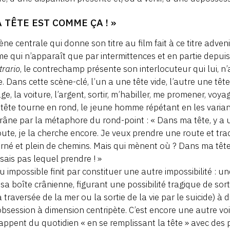
A TÊTE EST COMME ÇA ! »
ène centrale qui donne son titre au film fait à ce titre adve
 qui n’apparaît que par intermittences et en partie depuis
trario
, le contrechamp présente son interlocuteur qui lui, n’a
 Dans cette scène-clé, l’un a une tête vide, l’autre une tête 
ge, la voiture, l’argent, sortir, m’habiller, me promener, voyag
 tête tourne en rond, le jeune homme répétant en les variant
râne par la métaphore du rond-point : « Dans ma tête, y a u
ute, je la cherche encore. Je veux prendre une route et trac
rné et plein de chemins. Mais qui mènent où ? Dans ma tête
 sais pas lequel prendre ! »
eu impossible finit par constituer une autre impossibilité : 
sa boîte crânienne, figurant une possibilité tragique de sorti
a traversée de la mer ou la sortie de la vie par le suicide) à
bsession à dimension centripète. C’est encore une autre vo
appent du quotidien « en se remplissant la tête » avec des