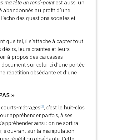
s ma tête un rond-point
est aussi un
été abandonnés au profit d’une
t l’écho des questions sociales et
nt que tel, il s’attache à capter tout
désirs, leurs craintes et leurs
toir à propos des carcasses
u document sur celui-ci d’une portée
ne répétition obsédante et d’une
PAS »
es courts-métrages
, c’est le huit-clos
[2]
 pour appréhender parfois, à ses
s’appréhender ainsi : on ne sortira
, s’ouvrant sur la manipulation
 une répétition obsédante. Cette