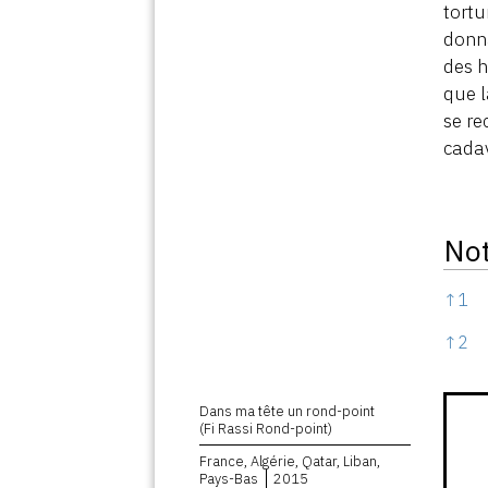
tortu
donna
des h
que l
se re
cadav
No
Note
↑
1
↑
2
Dans ma tête un rond-point
(Fi Rassi Rond-point)
France, Algérie, Qatar, Liban,
Pays-Bas
2015