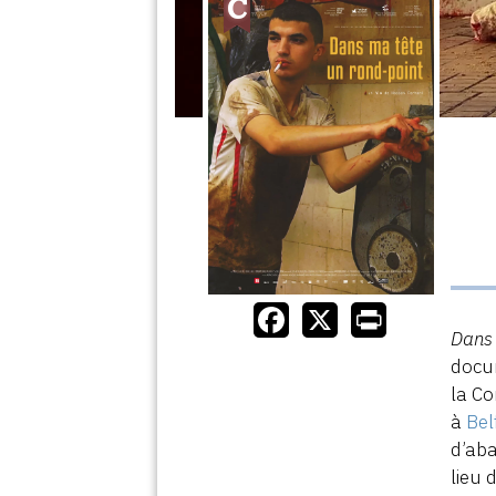
Dans 
docum
la Co
à
Bel
d’ab
lieu 