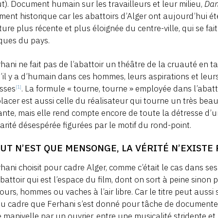
ut). Document humain sur les travailleurs et leur milieu,
Dan
ent historique car les abattoirs d’Alger ont aujourd’hui 
ture plus récente et plus éloignée du centre-ville, qui se fai
iques du pays.
rhani ne fait pas de l’abattoir un théâtre de la cruauté en ta
’il y a d’humain dans ces hommes, leurs aspirations et leurs 
sses
. La formule « tourne, tourne » employée dans l’abat
[1]
lacer est aussi celle du réalisateur qui tourne un très bea
nte, mais elle rend compte encore de toute la détresse d’u
larité désespérée figurées par le motif du rond-point.
OUT N’EST QUE MENSONGE, LA VÉRITÉ N’EXISTE 
rhani choisit pour cadre Alger, comme c’était le cas dans s
abattoir qui est l’espace du film, dont on sort à peine sinon
ours, hommes ou vaches à l’air libre. Car le titre peut aussi 
u cadre que Ferhani s’est donné pour tâche de documenter
 manivelle par un ouvrier, entre une musicalité stridente et