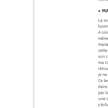
« M
La sc
homme
A con
même.
maria
cette
son c
ma ro
retou
je ne
Ce li
dans 
par l
une o
s’éch