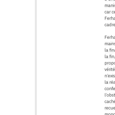
maniv
car c
Ferha
cadre
Ferha
mains
la fi
la fi
propo
vérit
n’exi
la ré
confe
l’obs
cach
recue
monde