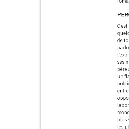
roma
PER
C’est
quelq
de to
parfo
l’exp
ses m
père 
un fl
polit
entre
oppos
labor
monde
plus 
les p