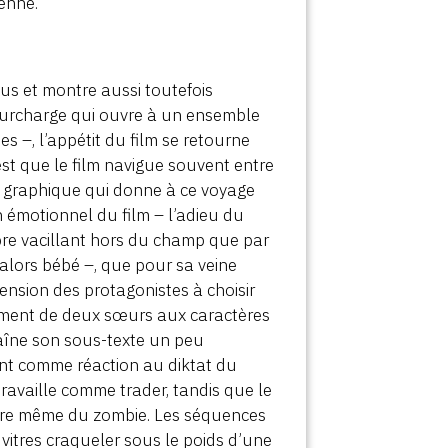
éenne.
us et montre aussi toutefois
a surcharge qui ouvre à un ensemble
s –, l’appétit du film se retourne
C’est que le film navigue souvent entre
ion graphique qui donne à ce voyage
 émotionnel du film – l’adieu du
mbre vacillant hors du champ que par
 alors bébé –, que pour sa veine
tension des protagonistes à choisir
hement de deux sœurs aux caractères
raîne son sous-texte un peu
ent comme réaction au diktat du
travaille comme trader, tandis que le
igure même du zombie. Les séquences
 vitres craqueler sous le poids d’une