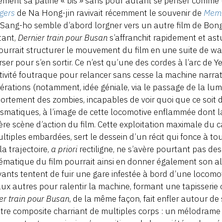
ement sa patine « bis » sans pour autant se penser comme
gers
de Na Hong-jin ravivait récemment le souvenir de
Memo
Sang-ho semble d’abord lorgner vers un autre film de Bon
tant,
Dernier train pour Busan
s’affranchit rapidement et ast
ourrait structurer le mouvement du film en une suite de wa
rser pour s’en sortir. Ce n’est qu’une des cordes à l’arc de 
tivité foutraque pour relancer sans cesse la machine narrat
érations (notamment, idée géniale, via le passage de la lu
rtement des zombies, incapables de voir quoi que ce soit d
smatiques, à l’image de cette locomotive enflammée dont la
ère scène d’action du film. Cette exploitation maximale du ca
ltiples embardées, sert le dessein d’un récit qui fonce à to
la trajectoire,
a priori
rectiligne, ne s’avère pourtant pas de
matique du film pourrait ainsi en donner également son allé
vants tentent de fuir une gare infestée à bord d’une locomo
ux autres pour ralentir la machine, formant une tapisserie 
er train pour Busan
, de la même façon, fait enfler autour de
re composite charriant de multiples corps : un mélodrame pè