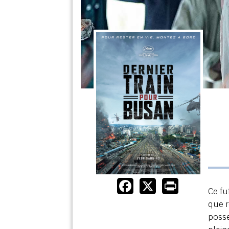
Ce fu
que r
posse