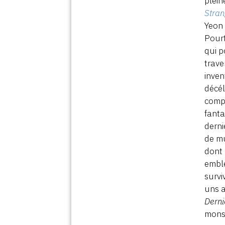
plein
Stran
Yeon 
Pour
qui p
trave
inven
décél
compo
fanta
derni
de mu
dont 
emblé
survi
uns a
Derni
monst