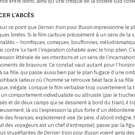
nce entre
teens
, ainsi qu’une critique de la société sud-cor
CER L’ABCÈS
 sur ce point que
Dernier train pour Busan
impressionne le pl
ues limites. Si le film carbure précisément à un sens de l
nalités – horrifiques, comiques, bouffonnes, mélodramatique
is contre lui tant l’inspiration cohabite avec le trop-plein. 
ression littérale de ses intentions et un sens de l’incarnat
oments de bravoure. Ce constat vaut autant pour l’horizon
à sa fille, qui passe aussi bien par le plan fugace d’une o
ashback laiteux où l’homme se retrouve béat face à sa fille
ique, inégale. Lorsque le film verbalise trop ouvertement la 
 un comportement individualiste ou altruiste (par le truc
és et de deux camps qui se dessinent à bord du train), il t
ieusement, là où l’expression la plus forte d’un débordem
 des finances, explicitement visé (le père, d’abord indigne, 
vil des voyageurs est un chef d’entreprise), passe par la f
lus stupéfiantes de
Dernier train pour Busan
voient ainsi des