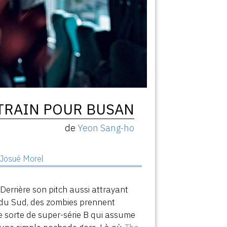
TRAIN POUR BUSAN
de
Yeon Sang-ho
r
Josué Morel
Derrière son pitch aussi attrayant
e du Sud, des zombies prennent
e sorte de super-série B qui assume