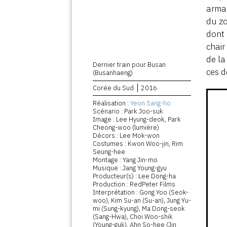
armad
du zo
dont 
chair
de la
Dernier train pour Busan
ces d
(Busanhaeng)
Corée du Sud
2016
Réalisation :
Yeon Sang-ho
Scénario : Park Joo-suk
Image : Lee Hyung-deok, Park
Cheong-woo (lumière)
Décors : Lee Mok-won
Costumes : Kwon Woo-jin, Rim
Seung-hee
Montage : Yang Jin-mo
Musique : Jang Young-gyu
Producteur(s) : Lee Dong-ha
Production : RedPeter Films
Interprétation : Gong Yoo (Seok-
woo), Kim Su-an (Su-an), Jung Yu-
mi (Sung-kyung), Ma Dong-seok
(Sang-Hwa), Choi Woo-shik
(Young-guk), Ahn So-hee (Jin