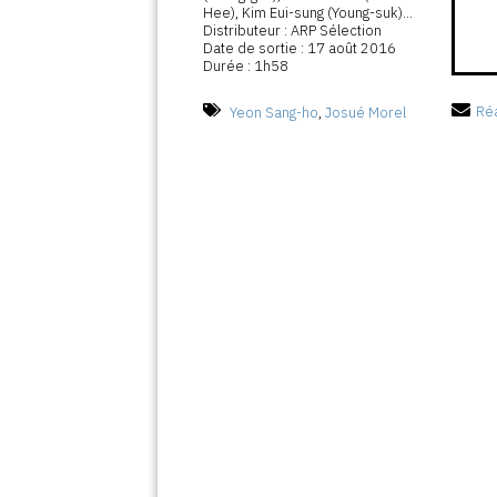
Hee), Kim Eui-sung (Young-suk)...
Distributeur : ARP Sélection
Date de sortie : 17 août 2016
Durée : 1h58
Yeon Sang-ho
,
Josué Morel
Réa