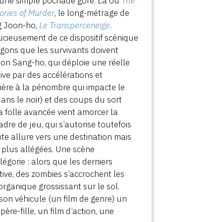
 une simple pochade gore. Là où
The
ries of Murder
, le long-métrage de
g Joon-ho,
Le Transperceneige
.
ucieusement de ce dispositif scénique
gons que les survivants doivent
Yeon Sang-ho, qui déploie une réelle
ive par des accélérations et
mière à la pénombre qui impacte le
ans le noir) et des coups du sort
 folle avancée vient amorcer la
dre de jeu, qui s’autorise toutefois
ute allure vers une destination mais
s plus allégées. Une scène
gorie : alors que les derniers
tive, des zombies s’accrochent les
organique grossissant sur le sol.
 son véhicule (un film de genre) un
re-fille, un film d’action, une