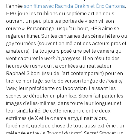
l’année
son film avec Rachida Brakni et Éric Cantona
,
HPG joue les trublions du septième art en nous
ouvrant un peu plus les portes de « son vit, son
œuvre ». Personnage jusqu’au bout, HPG aime se
regarder filmer. Sur les centaines de scènes hétéro ou
gay tournées (souvent en mêlant des acteurs pros et
amateurs), il a toujours posé une petite caméra qui
vient capturer le
work in progress
. Il en résulte des
heures de rushs qu’il a confiées au réalisateur
Raphaël Siboni (issu de l’art contemporain) pour en
tirer ce montage, sorte de version longue de
Point of
View
, leur précédente collaboration. Laissant les
scènes se dérouler en plan fixe, Siboni fait parler les
images d’elles-mêmes, dans toute leur longueur et
leur singularité. De cette rencontre entre deux
extrêmes (le X et le cinéma arty), il naît alors,
forcément, quelque chose de tout aussi extrême : un
mélange entre
Le Journal du hard
,
Secret Story
et un