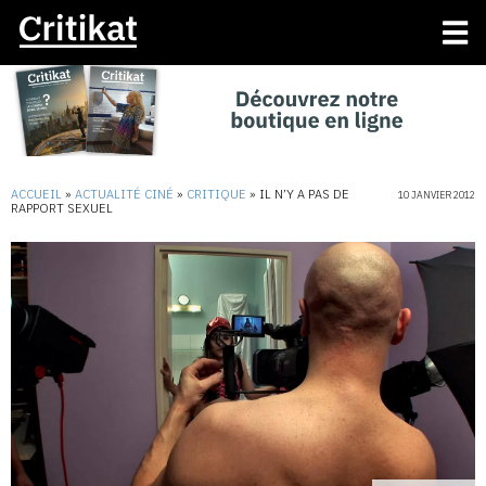
ACCUEIL
»
ACTUALITÉ CINÉ
»
CRITIQUE
»
IL N’Y A PAS DE
10 JANVIER 2012
RAPPORT SEXUEL