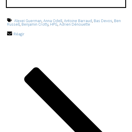
Alexeï Guerman
,
Anna Odell
,
Antoine Barraud
,
Bas Devos
,
Ben
Russell
,
Benjamin Crotty
,
HPG
,
Adrien Dénouette
Réagir