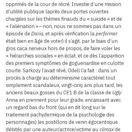
opprimés de la cour de récré. Investie d’une mission
d’utilité publique (après deux portes ouvertes
chargées sur les thèmes finauds du « suicide » et de
« l’aliénation » — non, nous ne sommes pas dans un
épisode de
Daria
, et après vérification la
performer
était bien en âge de voter) il s’agit, par le biais d’un
gros caca nerveux hors de propos, de faire voler les
« hiérarchies sociales » en éclat, et ce dès l’apparition
des premiers symptômes de goguenardise en culotte
courte. Sarkozy l’avait rêvé, Odell l’a fait : dans un
procès à charge au déterminisme caractériel tout
simplement scandaleux, vingt-cinq ans plus tard, les
anciens beaux gosses du CE1 B de la classe de
Ugly
Anna en prennent pour leur grade, encaissant avec
un regard bas du front (qui en dit long sur le
traitement pachydermique de la psychologie des
personnages) les postillons de venin égocentrique
débités par une auteur/actrice/victime au
climax
de