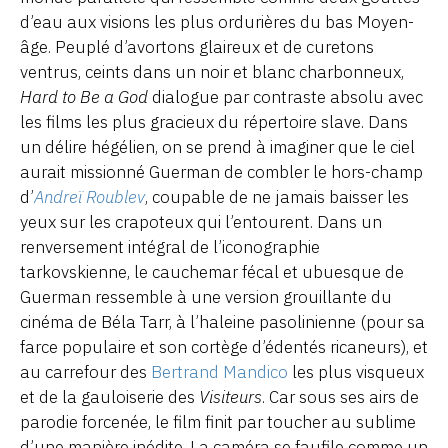
d’eau aux visions les plus ordurières du bas Moyen-
âge. Peuplé d’avortons glaireux et de curetons
ventrus, ceints dans un noir et blanc charbonneux,
Hard to Be a God
dialogue par contraste absolu avec
les films les plus gracieux du répertoire slave. Dans
un délire hégélien, on se prend à imaginer que le ciel
aurait missionné Guerman de combler le hors-champ
d’
Andreï Roublev
, coupable de ne jamais baisser les
yeux sur les crapoteux qui l’entourent. Dans un
renversement intégral de l’iconographie
tarkovskienne, le cauchemar fécal et ubuesque de
Guerman ressemble à une version grouillante du
cinéma de Béla Tarr, à l’haleine pasolinienne (pour sa
farce populaire et son cortège d’édentés ricaneurs), et
au carrefour des
Bertrand Mandico
les plus visqueux
et de la gauloiserie des
Visiteurs
. Car sous ses airs de
parodie forcenée, le film finit par toucher au sublime
d’une manière inédite. La caméra se faufile comme un