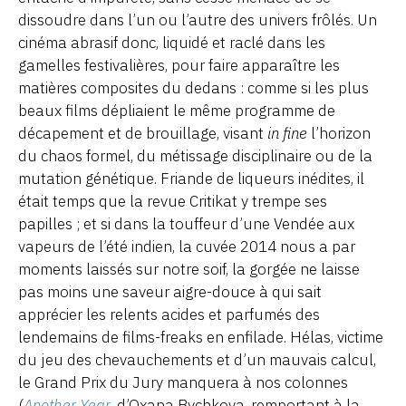
dissoudre dans l’un ou l’autre des univers frôlés. Un
cinéma abrasif donc, liquidé et raclé dans les
gamelles festivalières, pour faire apparaître les
matières composites du dedans : comme si les plus
beaux films dépliaient le même programme de
décapement et de brouillage, visant
in fine
l’horizon
du chaos formel, du métissage disciplinaire ou de la
mutation génétique. Friande de liqueurs inédites, il
était temps que la revue Critikat y trempe ses
papilles ; et si dans la touffeur d’une Vendée aux
vapeurs de l’été indien, la cuvée 2014 nous a par
moments laissés sur notre soif, la gorgée ne laisse
pas moins une saveur aigre-douce à qui sait
apprécier les relents acides et parfumés des
lendemains de films-freaks en enfilade. Hélas, victime
du jeu des chevauchements et d’un mauvais calcul,
le Grand Prix du Jury manquera à nos colonnes
(
Another Year
, d’Oxana Bychkova, remportant à la