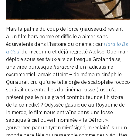
Mais la palme du coup de force (nauséeux) revient
à un film hors norme et difficile à aimer, sans
équivalents dans l’histoire du cinéma : car
Hard to Be
a God
, du méconnu et déjà regretté Alekseï Guerman,
déploie sous ses faux-airs de fresque Grolandaise,
une virée burlesque
hardcore
d’un radicalisme
excrémentiel jamais atteint – de mémoire cinéphile.
Qui aurait cru qu’une telle orgie de scatophilie rococo
sortirait des entrailles du cinéma russe (jusqu’à
présent pas le plus grand contributeur de l’histoire
de la comédie) ? Odyssée gastrique au Royaume de
la merde, le film nous entraîne dans une fosse
septique à ciel ouvert, nommée « le Détroit »,
gouvernée par un tyran mi-résigné, mi-éclairé, sur un
monde parallèle qui ressemble comme deux gouttes