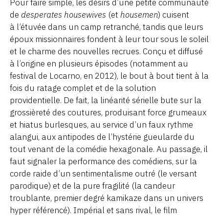
Pour faire simple, les désirs d’une petite communauté
de
desperates housewives
(et
housemen
) cuisent
à l’étuvée dans un camp retranché, tandis que leurs
époux missionnaires fondent à leur tour sous le soleil
et le charme des nouvelles recrues. Conçu et diffusé
à l’origine en plusieurs épisodes (notamment au
festival de Locarno, en 2012), le bout à bout tient à la
fois du ratage complet et de la solution
providentielle. De fait, la linéarité sérielle bute sur la
grossièreté des coutures, produisant force grumeaux
et hiatus burlesques, au service d’un faux rythme
alangui, aux antipodes de l’hystérie gueularde du
tout venant de la comédie hexagonale. Au passage, il
faut signaler la performance des comédiens, sur la
corde raide d’un sentimentalisme outré (le versant
parodique) et de la pure fragilité (la candeur
troublante, premier degré kamikaze dans un univers
hyper référencé). Impérial et sans rival, le film