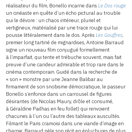
réalisateur du film, Bonello incarne dans
Le Dos rouge
un cinéaste en quête d’un écho pictural au trouble
qui le dévore : un chaos intérieur, pluriel et
vertigineux, matérialisé par une trace rouge qui lui
pousse littéralement dans le dos. Après
Les Gouffres
,
premier long tartiné de mignardises, Antoine Barraud
signe un nouveau film conjugué formellement
à l’imparfait, qui tente et trébuche souvent, mais fait
preuve d’une candeur admirable et trop rare dans le
cinéma contemporain. Guidé dans la recherche de
« son » monstre par une Jeanne Balibar au
firmament de son snobisme démocratique, le passeur
Bonello s’enfonce dans un carrousel de figures
désirantes (de Nicolas Maury, drôle et consumé,
à Géraldine Pailhas en feu follet) qui renvoient
chacunes à l’un ou l’autre des tableaux auscultés.
Filmant le Paris cramoisi dans une viande d’image en
charpie, Barraud pèle son récit en épluchures de plus