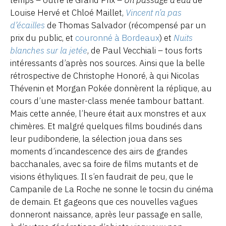
temps – outre le Grand Prix –
Un passage d’eau
de
Louise Hervé et Chloé Maillet,
Vincent n’a pas
d’écailles
de Thomas Salvador (récompensé par un
prix du public, et
couronné à Bordeaux
) et
Nuits
blanches sur la jetée
, de Paul Vecchiali – tous forts
intéressants d’après nos sources. Ainsi que la belle
rétrospective de Christophe Honoré, à qui Nicolas
Thévenin et Morgan Pokée donnèrent la réplique, au
cours d’une master-class menée tambour battant.
Mais cette année, l’heure était aux monstres et aux
chimères. Et malgré quelques films boudinés dans
leur pudibonderie, la sélection joua dans ses
moments d’incandescence des airs de grandes
bacchanales, avec sa foire de films mutants et de
visions éthyliques. Il s’en faudrait de peu, que le
Campanile de La Roche ne sonne le tocsin du cinéma
de demain. Et gageons que ces nouvelles vagues
donneront naissance, après leur passage en salle,