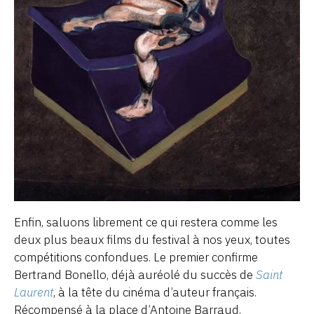
Enfin, saluons librement ce qui restera comme les
deux plus beaux films du festival à nos yeux, toutes
compétitions confondues. Le premier confirme
Bertrand Bonello, déjà auréolé du succès de
Saint
Laurent
, à la tête du cinéma d’auteur français.
Récompensé à la place d’Antoine Barraud,