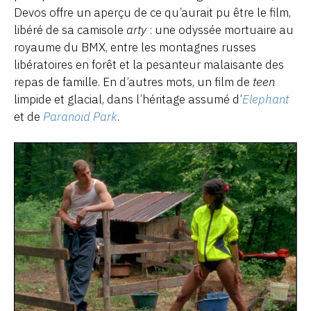
Devos offre un aperçu de ce qu’aurait pu être le film,
libéré de sa camisole
arty
: une odyssée mortuaire au
royaume du BMX, entre les montagnes russes
libératoires en forêt et la pesanteur malaisante des
repas de famille. En d’autres mots, un film de
teen
limpide et glacial, dans l’héritage assumé d’
Elephant
et de
Paranoid Park
.