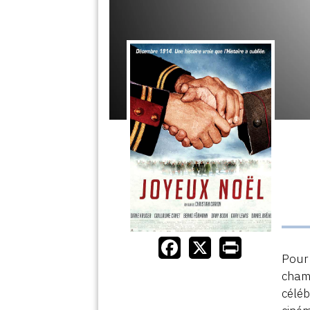
Pour 
champ
céléb