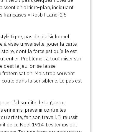
aissent en arrière-plan, indiquant
s françaises « Rosbif Land, 2,5
tylistique, pas de plaisir formel.
 à visée universelle, jouer la carte
toire, dont la force est qu’elle est
out entier. Problème : à tout miser sur
c’est le jeu, on se laisse
 fraternisation. Mais trop souvent
on coule dans la sensiblerie. Le pas est
ncer l’absurdité de la guerre,
s ennemis, prévenir contre les
’artiste, fait son travail. Il réussit
sprit de ce Noël 1914. Les temps ont
inanciers. Tour de force du producteur