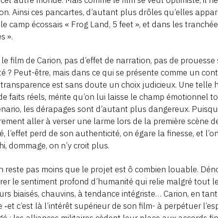
ion. Ainsi ces pancartes, d’autant plus drôles qu’elles appar
le camp écossais « Frog Land, 5 feet », et dans les tranchée
s ».
le film de Carion, pas d’effet de narration, pas de prouesse s
ité ? Peut-être, mais dans ce qui se présente comme un conte
 transparence est sans doute un choix judicieux. Une telle his
 de faits réels, mérite qu’on lui laisse le champ émotionnel t
énario, les dérapages sont d’autant plus dangereux. Puisque 
rement aller à verser une larme lors de la première scène de
é, l’effet perd de son authenticité, on égare la finesse, et l’
hi, dommage, on n’y croit plus.
en reste pas moins que le projet est ô combien louable. Déno
rer le sentiment profond d’humanité qui relie malgré tout le
urs biaisés, chauvins, à tendance intégriste… Carion, en tant qu
‑et c’est là l’intérêt supérieur de son film- à perpétuer l’e
é : les alliances militaires cèdent leur place aux accords f