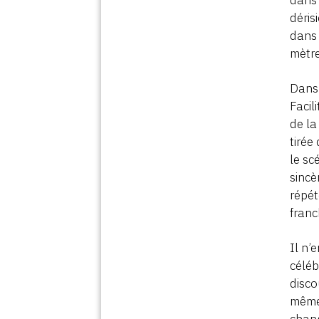
déris
dans 
mètre
Dans 
Facil
de la
tirée
le sc
sincè
répét
franc
Il n’
céléb
disco
même 
chang