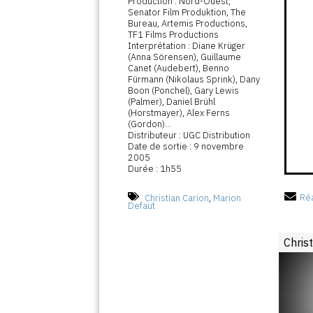
Production : Nord-Ouest,
Senator Film Produktion, The
Bureau, Artemis Productions,
TF1 Films Productions
Interprétation : Diane Krüger
(Anna Sörensen), Guillaume
Canet (Audebert), Benno
Fürmann (Nikolaus Sprink), Dany
Boon (Ponchel), Gary Lewis
(Palmer), Daniel Brühl
(Horstmayer), Alex Ferns
(Gordon)...
Distributeur : UGC Distribution
Date de sortie : 9 novembre
2005
Durée : 1h55
Christian Carion
,
Marion
Réa
Defaut
Chris