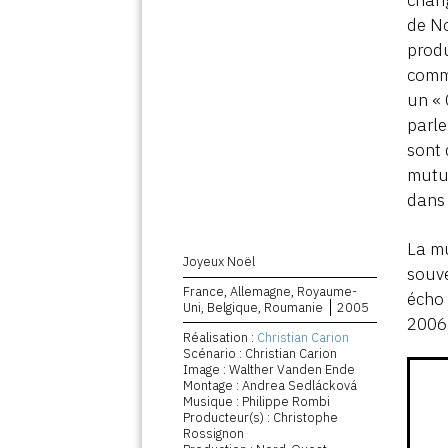
de No
produ
comme
un « 
parle
sont 
mutue
dans 
La mu
Joyeux Noël
souve
France, Allemagne, Royaume-
écho
Uni, Belgique, Roumanie
2005
2006
Réalisation :
Christian Carion
Scénario : Christian Carion
Image : Walther Vanden Ende
Montage : Andrea Sedlácková
Musique : Philippe Rombi
Producteur(s) : Christophe
Rossignon