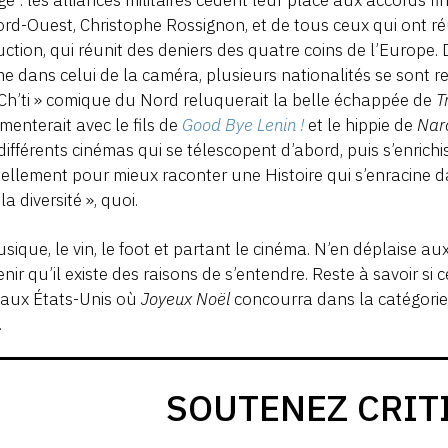
rd-Ouest, Christophe Rossignon, et de tous ceux qui ont ré
ction, qui réunit des deniers des quatre coins de l’Europe.
 dans celui de la caméra, plusieurs nationalités se sont r
Ch’ti » comique du Nord reluquerait la belle échappée de
T
menterait avec le fils de
Good Bye Lenin !
et le hippie de
Nar
différents cinémas qui se télescopent d’abord, puis s’enrichi
llement pour mieux raconter une Histoire qui s’enracine d
la diversité », quoi.
sique, le vin, le foot et partant le cinéma. N’en déplaise aux 
nir qu’il existe des raisons de s’entendre. Reste à savoir si
 aux États-Unis où
Joyeux Noël
concourra dans la catégorie 
.
SOUTENEZ CRIT