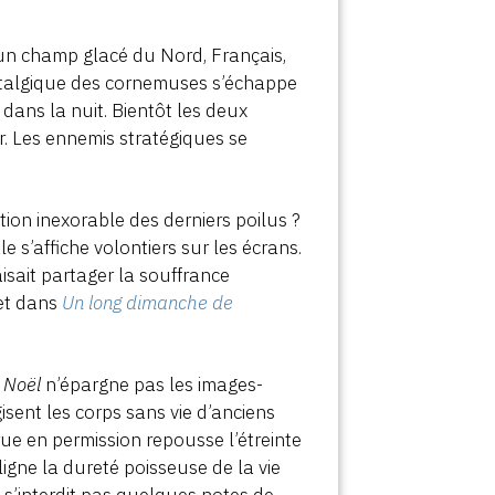
 un champ glacé du Nord, Français,
nostalgique des cornemuses s’échappe
 dans la nuit. Bientôt les deux
r. Les ennemis stratégiques se
tion inexorable des derniers poilus ?
 s’affiche volontiers sur les écrans.
isait partager la souffrance
net dans
Un long dimanche de
 Noël
n’épargne pas les images-
sent les corps sans vie d’anciens
rue en permission repousse l’étreinte
igne la dureté poisseuse de la vie
e s’interdit pas quelques notes de