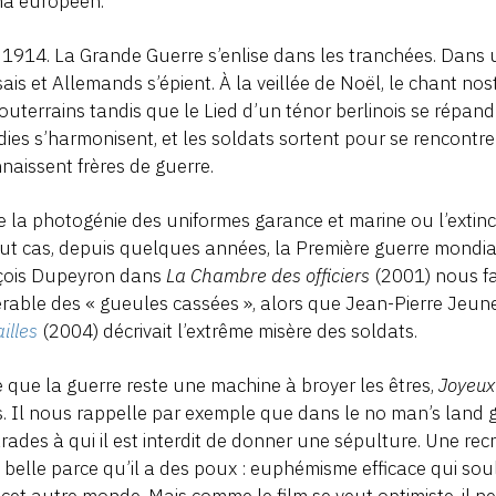
ma européen.
 1914. La Grande Guerre s’enlise dans les tranchées. Dans
ais et Allemands s’épient. À la veillée de Noël, le chant 
outerrains tandis que le Lied d’un ténor berlinois se répand
ies s’harmonisent, et les soldats sortent pour se rencontre
naissent frères de guerre.
e la photogénie des uniformes garance et marine ou l’extinc
ut cas, depuis quelques années, la Première guerre mondiale
çois Dupeyron dans
La Chambre des officiers
(2001) nous fa
érable des « gueules cassées », alors que Jean-Pierre Jeu
ailles
(2004) décrivait l’extrême misère des soldats.
 que la guerre reste une machine à broyer les êtres,
Joyeux
. Il nous rappelle par exemple que dans le no man’s land gi
ades à qui il est interdit de donner une sépulture. Une rec
 belle parce qu’il a des poux : euphémisme efficace qui soul
cet autre monde. Mais comme le film se veut optimiste, il n