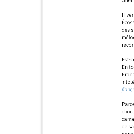
ciné
Hiver
Écoss
des s
mélod
recon
Est-c
En to
Fran
intol
fianç
Parce
chocs
camar
de sa
dans 