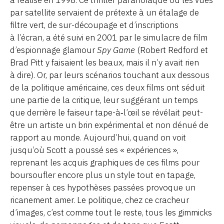
a réalisé en 1998. Ce thriller paranoïaque où les vues
par satellite servaient de prétexte à un étalage de
filtre vert, de sur-découpage et d’inscriptions
à l’écran, a été suivi en 2001 par le simulacre de film
d’espionnage glamour
Spy Game
(Robert Redford et
Brad Pitt y faisaient les beaux, mais il n’y avait rien
à dire). Or, par leurs scénarios touchant aux dessous
de la politique américaine, ces deux films ont séduit
une partie de la critique, leur suggérant un temps
que derrière le faiseur tape-à‑l’œil se révélait peut-
être un artiste un brin expérimental et non dénué de
rapport au monde. Aujourd’hui, quand on voit
jusqu’où Scott a poussé ses « expériences »,
reprenant les acquis graphiques de ces films pour
boursoufler encore plus un style tout en tapage,
repenser à ces hypothèses passées provoque un
ricanement amer. Le politique, chez ce cracheur
d’images, c’est comme tout le reste, tous les gimmicks