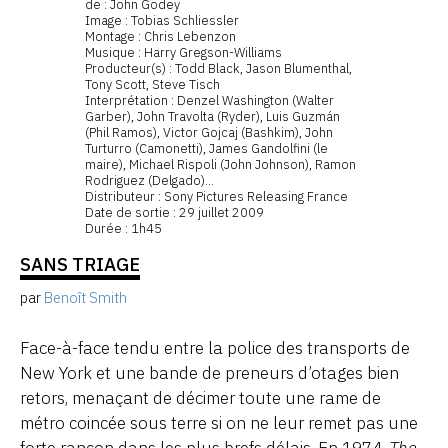
de : John Godey
Image : Tobias Schliessler
Montage : Chris Lebenzon
Musique : Harry Gregson-Williams
Producteur(s) : Todd Black, Jason Blumenthal,
Tony Scott, Steve Tisch
Interprétation : Denzel Washington (Walter
Garber), John Travolta (Ryder), Luis Guzmán
(Phil Ramos), Victor Gojcaj (Bashkim), John
Turturro (Camonetti), James Gandolfini (le
maire), Michael Rispoli (John Johnson), Ramon
Rodriguez (Delgado)...
Distributeur : Sony Pictures Releasing France
Date de sortie : 29 juillet 2009
Durée : 1h45
SANS TRIAGE
par
Benoît Smith
Face-à-face tendu entre la police des transports de
New York et une bande de preneurs d’otages bien
retors, menaçant de décimer toute une rame de
métro coincée sous terre si on ne leur remet pas une