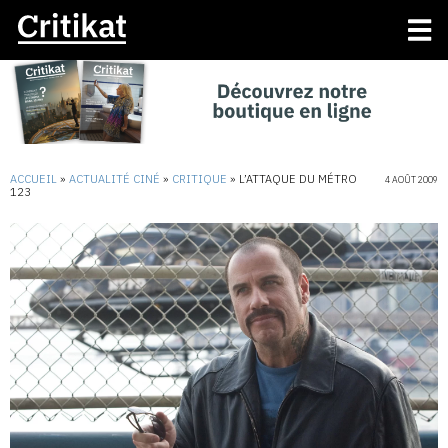
ACCUEIL
»
ACTUALITÉ CINÉ
»
CRITIQUE
»
L’ATTAQUE DU MÉTRO
4 AOÛT 2009
123