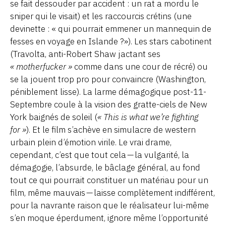
se fait dessouder par accident : un rat a mordu le
sniper qui le visait) et les raccourcis crétins (une
devinette : « qui pourrait emmener un mannequin de
fesses en voyage en Islande ?»). Les stars cabotinent
(Travolta, anti-Robert Shaw jactant ses
« motherfucker »
comme dans une cour de récré) ou
se la jouent trop pro pour convaincre (Washington,
péniblement lisse). La larme démagogique post-11-
Septembre coule à la vision des gratte-ciels de New
York baignés de soleil (
« This is what we’re fighting
for »
). Et le film s’achève en simulacre de western
urbain plein d’émotion virile. Le vrai drame,
cependant, c’est que tout cela — la vulgarité, la
démagogie, l’absurde, le bâclage général, au fond
tout ce qui pourrait constituer un matériau pour un
film, même mauvais — laisse complètement indifférent,
pour la navrante raison que le réalisateur lui-même
s’en moque éperdument, ignore même l’opportunité