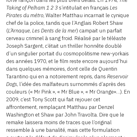
forte rançon dans les plus brefs délais. En 1974,
The
Taking of Pelham 1 2 3
s’intitulait en français
Les
Pirates du métro
, Walter Matthau incarnait le cynique
chef de la police, tandis que l’Anglais Robert Shaw
(
L’Arnaque
,
Les Dents de la mer
) campait un parfait
cerveau criminel à sang froid. Réalisé par le téléaste
Joseph Sargent, c’était un thriller honnête doublé
d’un singulier portait du cosmopolitisme new-yorkais
des années 1970, et le film reste encore aujourd’hui
dans quelques mémoires, dont celle de Quentin
Tarantino qui en a notoirement repris, dans
Reservoir
Dogs
, l’idée des malfaiteurs surnommés d’après des
couleurs (« Mr Pink », « Mr Blue », « Mr Orange»…). En
2009, c’est Tony Scott qui fait rejouer cet
affrontement, remplaçant Matthau par Denzel
Washington et Shaw par John Travolta. Dire que le
remake laissera moins de traces que l’original
ressemble à une banalité, mais cette formulation