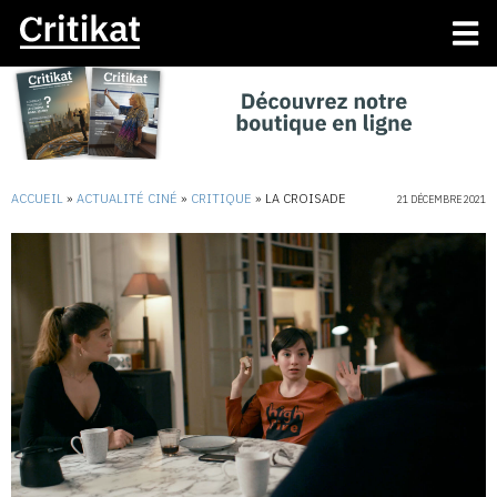
ACCUEIL
»
ACTUALITÉ CINÉ
»
CRITIQUE
»
LA CROISADE
21 DÉCEMBRE 2021