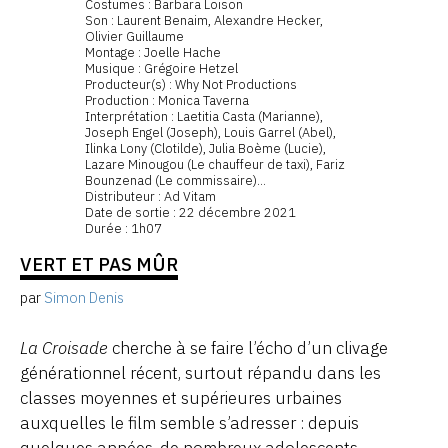
Costumes : Barbara Loison
Son : Laurent Benaim, Alexandre Hecker,
Olivier Guillaume
Montage : Joelle Hache
Musique : Grégoire Hetzel
Producteur(s) : Why Not Productions
Production : Monica Taverna
Interprétation : Laetitia Casta (Marianne),
Joseph Engel (Joseph), Louis Garrel (Abel),
Ilinka Lony (Clotilde), Julia Boème (Lucie),
Lazare Minougou (Le chauffeur de taxi), Fariz
Bounzenad (Le commissaire)...
Distributeur : Ad Vitam
Date de sortie : 22 décembre 2021
Durée : 1h07
VERT ET PAS MÛR
par
Simon Denis
La Croisade
cherche à se faire l’écho d’un clivage
générationnel récent, surtout répandu dans les
classes moyennes et supérieures urbaines
auxquelles le film semble s’adresser : depuis