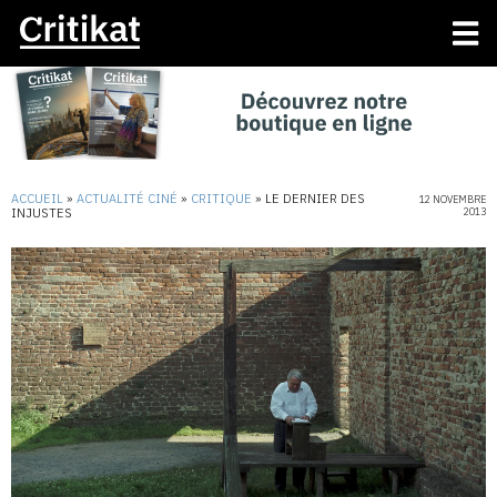
ACCUEIL
»
ACTUALITÉ CINÉ
»
CRITIQUE
»
LE DERNIER DES
12 NOVEMBRE
INJUSTES
2013