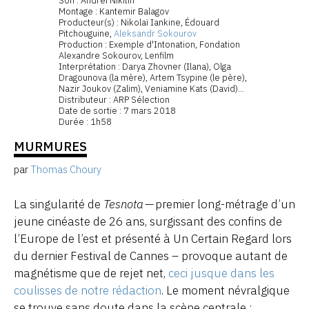
Son : Andreï Nikitin
Montage : Kantemir Balagov
Producteur(s) : Nikolaï Iankine, Édouard
Pitchouguine,
Aleksandr Sokourov
Production : Exemple d'Intonation, Fondation
Alexandre Sokourov, Lenfilm
Interprétation : Darya Zhovner (Ilana), Olga
Dragounova (la mère), Artem Tsypine (le père),
Nazir Joukov (Zalim), Veniamine Kats (David)...
Distributeur : ARP Sélection
Date de sortie : 7 mars 2018
Durée : 1h58
MURMURES
par
Thomas Choury
La singularité de
Tesnota
— premier long-métrage d’un
jeune cinéaste de 26 ans, surgissant des confins de
l’Europe de l’est et présenté à Un Certain Regard lors
du dernier Festival de Cannes – provoque autant de
magnétisme que de rejet net,
ceci jusque dans les
coulisses de notre rédaction
. Le moment névralgique
se trouve sans doute dans la scène centrale :