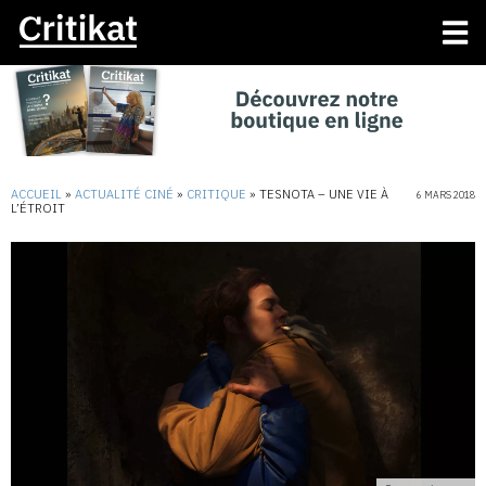
ACCUEIL
»
ACTUALITÉ CINÉ
»
CRITIQUE
»
TESNOTA – UNE VIE À
6 MARS 2018
L’ÉTROIT