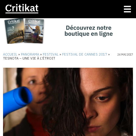
ACCUEIL
»
PANORAMA
»
FESTIVAL
»
FESTIVAL DE CANNES 2017
»
24 MAI 2017
TESNOTA – UNE VIE À L’ÉTROIT