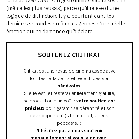
celle de
Cold War
). Son geste inhibe encore ses effets
(même les plus réussis), parce qu’il relève d’une
logique de distinction. Il y a pourtant dans les
dernières secondes du film les germes d’une réelle
émotion qui ne demande qu’à éclore.
SOUTENEZ CRITIKAT
Critikat est une revue de cinéma associative
dont les rédacteurs et rédactrices sont
bénévoles
.
Si elle est (et restera) entièrement gratuite,
sa production a un coût :
votre soutien est
précieux
pour garantir sa pérennité et son
développement (site Internet, vidéos,
podcasts...).
N'hésitez pas à nous soutenir
mensuellement si vous le pouvez !