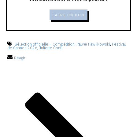
FAIRE UN DON
Sélection officielle – Compétition
,
Paweł Pawlikowski
,
Festival
de Cannes 2026
,
Juliette Conti
Réagir