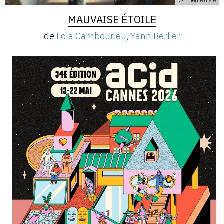
© L'Heure d'été
MAUVAISE ÉTOILE
de
Lola Cambourieu
,
Yann Berlier