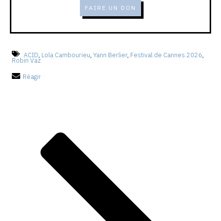
FAIRE UN DON
ACID
,
Lola Cambourieu
,
Yann Berlier
,
Festival de Cannes 2026
,
Robin Vaz
Réagir