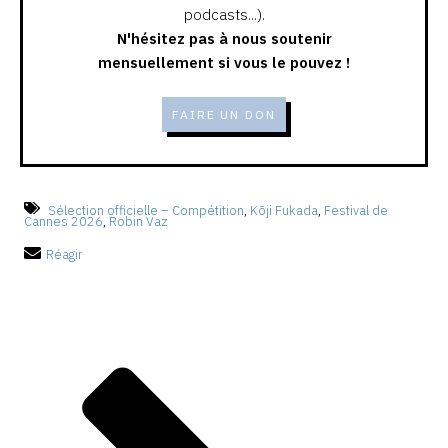
podcasts...).
N'hésitez pas à nous soutenir
mensuellement si vous le pouvez !
FAIRE UN DON
Sélection officielle – Compétition
,
Kōji Fukada
,
Festival de
Cannes 2026
,
Robin Vaz
Réagir