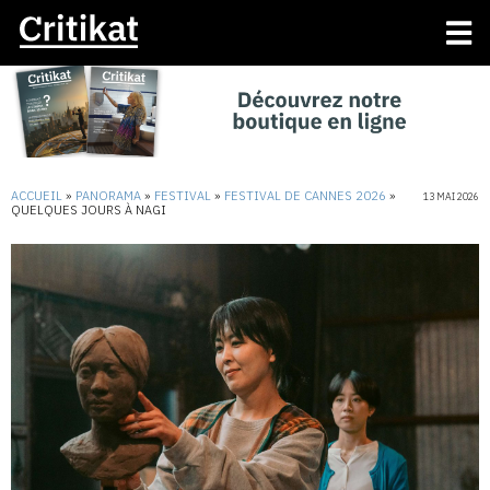
ACCUEIL
»
PANORAMA
»
FESTIVAL
»
FESTIVAL DE CANNES 2026
»
13 MAI 2026
QUELQUES JOURS À NAGI