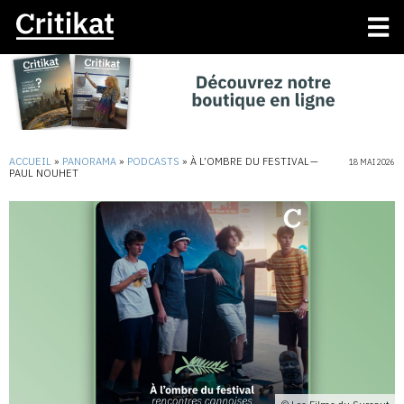
ACCUEIL
»
PANORAMA
»
PODCASTS
»
À L’OMBRE DU FESTIVAL —
18 MAI 2026
PAUL NOUHET