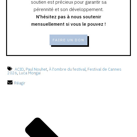
soutien est précieux pour garantir sa
pérennité et son développement.
N'hésitez pas à nous soutenir
mensuellement si vous le pouvez !
FAIRE UN DON
ACID
,
Paul Nouhet
,
À l'ombre du festival
,
Festival de Cannes
2026
,
Luca Mongai
Réagir