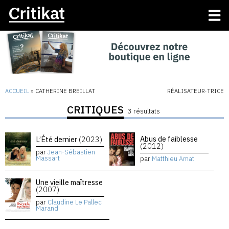
ACCUEIL
»
CATHERINE BREILLAT
RÉALISATEUR·TRICE
CRITIQUES
3 résultats
Abus de faiblesse
L’Été dernier
(2023)
(2012)
par
Jean-Sébastien
Massart
par
Matthieu Amat
Une vieille maîtresse
(2007)
par
Claudine Le Pallec
Marand