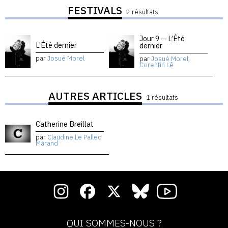
FESTIVALS
2 résultats
Jour 9 — L’Été
L’Été dernier
dernier
par
Josué Morel
par
Josué Morel
,
Corentin Lê
AUTRES ARTICLES
1 résultats
Catherine Breillat
par
Claudine Le Pallec
Marand
QUI SOMMES-NOUS ?