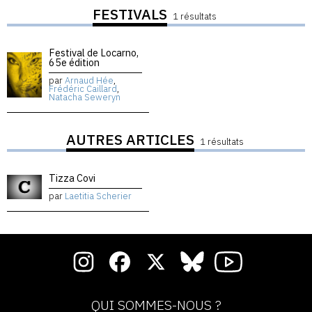
FESTIVALS
1 résultats
Festival de Locarno,
65e édition
par
Arnaud Hée
,
Frédéric Caillard
,
Natacha Seweryn
AUTRES ARTICLES
1 résultats
Tizza Covi
par
Laetitia Scherier
QUI SOMMES-NOUS ?