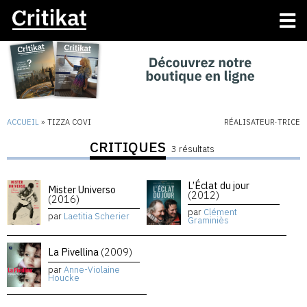
ACCUEIL
»
TIZZA COVI
RÉALISATEUR·TRICE
CRITIQUES
3 résultats
L’Éclat du jour
Mister Universo
(2012)
(2016)
par
Clément
par
Laetitia Scherier
Graminiès
La Pivellina
(2009)
par
Anne-Violaine
Houcke