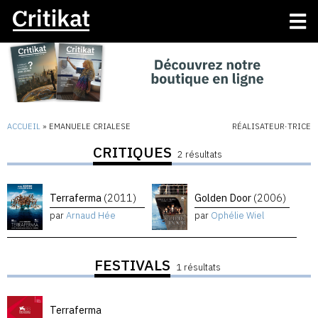
ACCUEIL
»
EMANUELE CRIALESE
RÉALISATEUR·TRICE
CRITIQUES
2 résultats
Terraferma
(2011)
Golden Door
(2006)
par
Arnaud Hée
par
Ophélie Wiel
FESTIVALS
1 résultats
Terraferma