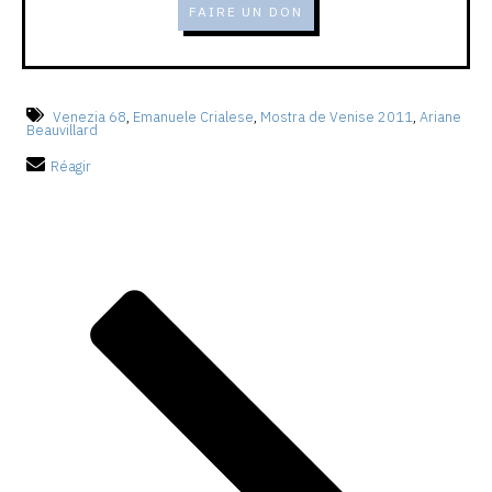
FAIRE UN DON
Venezia 68
,
Emanuele Crialese
,
Mostra de Venise 2011
,
Ariane
Beauvillard
Réagir