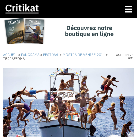
ACCUEIL
»
PANORAMA
»
FESTIVAL
»
MOSTRA DE VENISE 2011
»
4 SEPTEMBRE
TERRAFERMA
2011