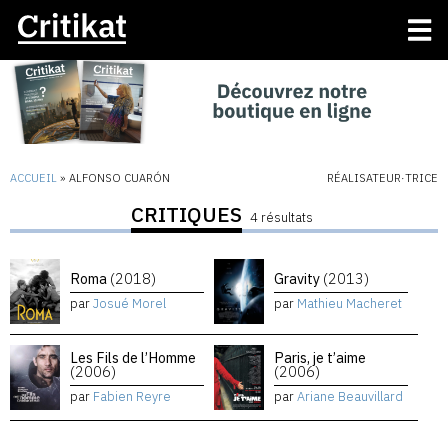
ACCUEIL
»
ALFONSO CUARÓN
RÉALISATEUR·TRICE
CRITIQUES
4 résultats
Roma
(2018)
Gravity
(2013)
par
Josué Morel
par
Mathieu Macheret
Les Fils de l’Homme
Paris, je t’aime
(2006)
(2006)
par
Fabien Reyre
par
Ariane Beauvillard