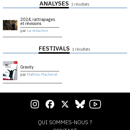
ANALYSES
1 résultats
2024, rattrapages
et révisions
par
La rédaction
FESTIVALS
1 résultats
Gravity
par
Mathieu Macheret
QUI SOMMES-NOUS ?