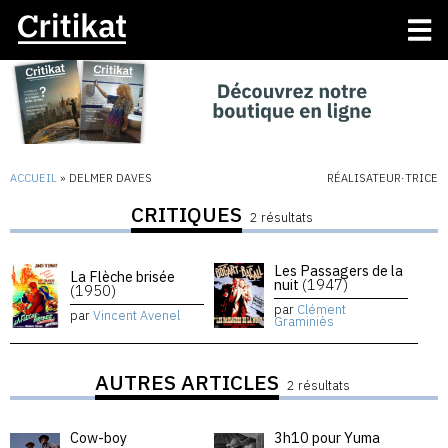
ACCUEIL
»
DELMER DAVES
RÉALISATEUR·TRICE
CRITIQUES
2 résultats
Les Passagers de la
La Flèche brisée
nuit
(1947)
(1950)
par
Clément
par
Vincent Avenel
Graminiès
AUTRES ARTICLES
2 résultats
Cow-boy
3h10 pour Yuma