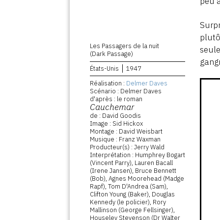
peu à
Surp
plutô
Les Passagers de la nuit
seule
(Dark Passage)
gangr
États-Unis
1947
Réalisation :
Delmer Daves
Scénario : Delmer Daves
d'après : le roman
Cauchemar
de : David Goodis
Image : Sid Hickox
Montage : David Weisbart
Musique : Franz Waxman
Producteur(s) : Jerry Wald
Interprétation : Humphrey Bogart
(Vincent Parry), Lauren Bacall
(Irene Jansen), Bruce Bennett
(Bob), Agnes Moorehead (Madge
Rapf), Tom D'Andrea (Sam),
Clifton Young (Baker), Douglas
Kennedy (le policier), Rory
Mallinson (George Fellsinger),
Houseley Stevenson (Dr Walter