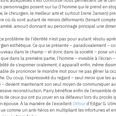
tions auxquelles il est confronté nous permettent de le cer
s personnages posent sur lui (l’homme qui le prend en stop
xi, le chirurgien, le meilleur ami et surtout Irene Jansen) 
e où ils sont autant de miroirs déformants (tenant compte
 amitié, amour) donnant au personnage principal une dim
ce problème de l’identité n’est pas pour autant résolu après
rgien esthétique. Ce qui se présente – paradoxalement – co
uveau dans le champ – et donc dans la société – pose un au
 que dans la première partie, l’homme – invisible à l’écran –
bilité de s’exprimer oralement, il apparaît enfin, même dis
able de prononcer le moindre mot pour ne pas gêner la cica
e. Du coup, l’expressivité du regard – seul miroir que les a
e – devient maintenant son seul moyen de communiquer avec
essive reconstruction, Parry bénéficie enfin de l’ensemble
s de ceux qui ont pu jouer en sa défaveur lors du procès q
n épouse. À la manière de l’excellent
Détour
d’Edgar G. Ulme
ue comme un anti-héros en multipliant les infortunes et en