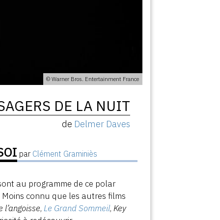
© Warner Bros. Entertainment France
SAGERS DE LA NUIT
de
Delmer Daves
SOI
par
Clément Graminiès
té sont au programme de ce polar
. Moins connu que les autres films
e l’angoisse
,
Le Grand Sommeil
,
Key