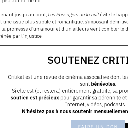
 peu autour de lui.
renant jusqu’au bout,
Les Passagers de la nuit
évite le happ
t une issue plus subtile et romantique, s’imposant défini
 la promesse d’un amour et d’un ailleurs vient combler le d
énée par l’injustice.
SOUTENEZ CRIT
Critikat est une revue de cinéma associative dont le
sont
bénévoles
.
Si elle est (et restera) entièrement gratuite, sa pr
soutien est précieux
pour garantir sa pérennité e
Internet, vidéos, podcasts...
N'hésitez pas à nous soutenir mensuellement
FAIRE UN DON