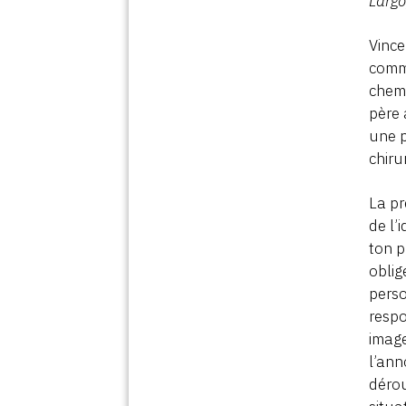
Larg
Vince
commi
chemi
père 
une p
chiru
La pr
de l’
ton p
oblig
perso
respo
image
l’ann
dérou