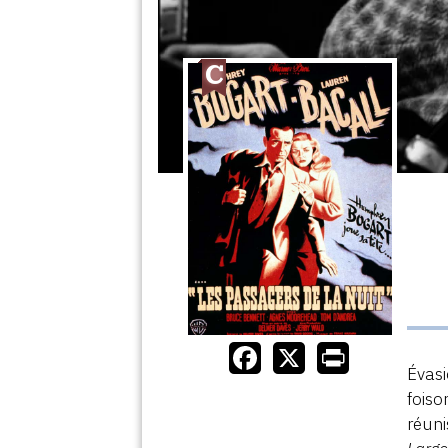
Évasi
foiso
réuni