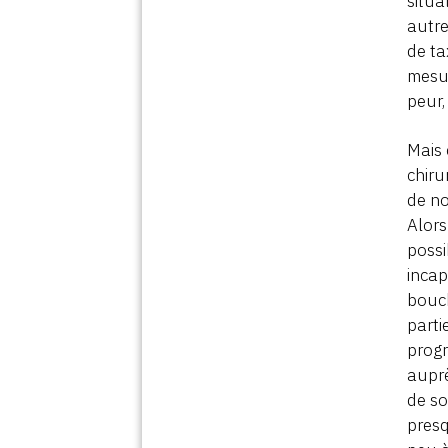
situa
autre
de ta
mesur
peur,
Mais 
chiru
de no
Alors
possi
incap
bouch
parti
progr
auprè
de so
presq