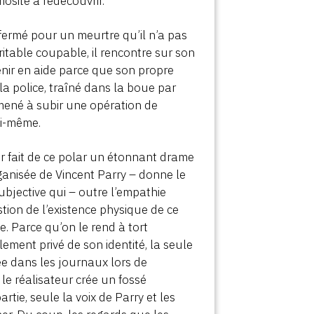
osité à redécouvrir.
nfermé pour un meurtre qu’il n’a pas
itable coupable, il rencontre sur son
enir en aide parce que son propre
la police, traîné dans la boue par
mené à subir une opération de
ui-même.
ir fait de ce polar un étonnant drame
rganisée de Vincent Parry – donne le
bjective qui – outre l’empathie
stion de l’existence physique de ce
. Parce qu’on le rend à tort
ement privé de son identité, la seule
e dans les journaux lors de
le réalisateur crée un fossé
rtie, seule la voix de Parry et les