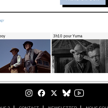
gir
boy
3h10 pour Yuma
US ?
CONTACT
NEWSLETTER
NOUS SOU