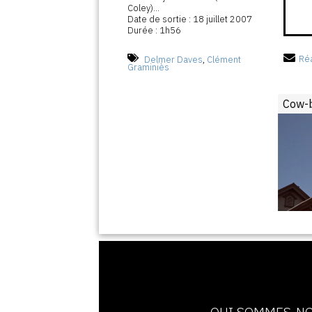
Coley)...
Date de sortie : 18 juillet 2007
Durée : 1h56
Delmer Daves
,
Clément
Réa
Graminiès
Cow-
QUI SOMMES-NO