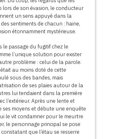
ner. Du coup, les regards que les
 lors de son évasion, le conducteur
prennent un sens appuyé dans la
 des sentiments de chacun : haine,
ension étonnamment mystérieuse.
 le passage du fugitif chez le
mme l’unique solution pour exister
tre problème : celui de la parole.
 était au moins doté de cette
simulé sous des bandes, mais
trisation de ses plaies autour de la
utres lui tendaient dans la première
 l’extérieur. Après une lente et
 de ses moyens et débute une enquête
ui le vit condamner pour le meurtre
r, le personnage principal se pose
 constatant que l’étau se resserre