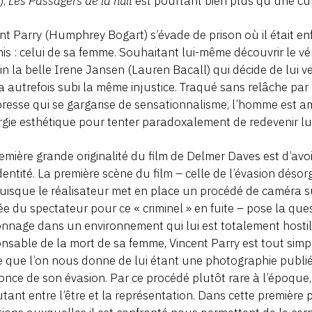
o
),
Les Passagers de la nuit
est pourtant bien plus qu’une curi
nt Parry (Humphrey Bogart) s’évade de prison où il était e
s : celui de sa femme. Souhaitant lui-même découvrir le vér
n la belle Irene Jansen (Lauren Bacall) qui décide de lui v
a autrefois subi la même injustice. Traqué sans relâche par 
resse qui se gargarise de sensationnalisme, l’homme est a
rgie esthétique pour tenter paradoxalement de redevenir l
emière grande originalité du film de Delmer Daves est d’avo
identité. La première scène du film – celle de l’évasion déso
uisque le réalisateur met en place un procédé de caméra su
ée du spectateur pour ce « criminel » en fuite – pose la que
nnage dans un environnement qui lui est totalement hostile
nsable de la mort de sa femme, Vincent Parry est tout simpl
 que l’on nous donne de lui étant une photographie publié
once de son évasion. Par ce procédé plutôt rare à l’époque, 
tant entre l’être et la représentation. Dans cette première pa