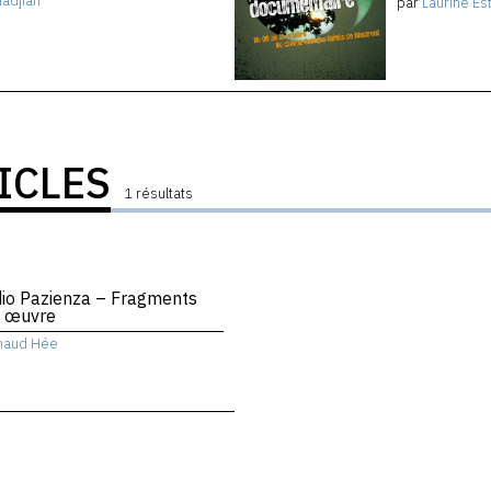
Hadjian
par
Laurine Es
ICLES
1 résultats
io Pazienza – Fragments
e œuvre
naud Hée