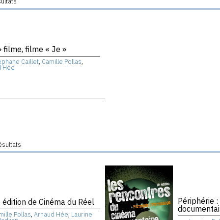
sultats
» filme, filme « Je »
éphane Caillet
,
Camille Pollas
,
d Hée
ésultats
Périphérie 
 édition de Cinéma du Réel
documentair
ille Pollas
,
Arnaud Hée
,
Laurine