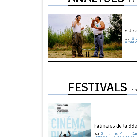
1 ré
« Je 
par
St
Arnau
FESTIVALS
2 r
Palmarès de la 33e
par
Guillaume Morel
,
Cam