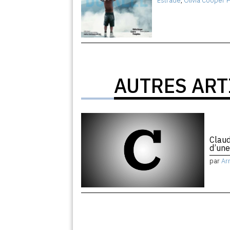
Estrade
,
Olivia Cooper 
AUTRES ART
Claud
d’un
par
Ar