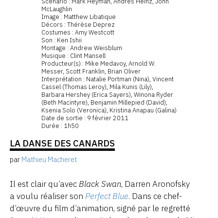
Scénario : Mark Heyman, Andrés Heinz, John
McLaughlin
Image : Matthew Libatique
Décors : Thérèse Deprez
Costumes : Amy Westcott
Son : Ken Ishii
Montage : Andrew Weisblum
Musique : Clint Mansell
Producteur(s) : Mike Medavoy, Arnold W.
Messer, Scott Franklin, Brian Oliver
Interprétation : Natalie Portman (Nina), Vincent
Cassel (Thomas Leroy), Mila Kunis (Lily),
Barbara Hershey (Erica Sayers), Winona Ryder
(Beth Macintyre), Benjamin Millepied (David),
Ksenia Solo (Veronica), Kristina Anapau (Galina)
Date de sortie : 9 février 2011
Durée : 1h50
LA DANSE DES CANARDS
par
Mathieu Macheret
Il est clair qu’avec
Black Swan
, Darren Aronofsky
a voulu réaliser son
Perfect Blue
. Dans ce chef-
d’œuvre du film d’animation, signé par le regretté