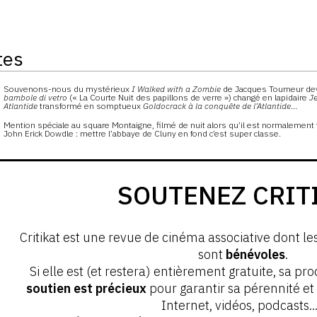
tes
s
Souvenons-nous du mystérieux
I Walked with a Zombie
de Jacques Tourneur d
bambole di vetro
(« La Courte Nuit des papillons de verre ») changé en lapidaire
Je
Atlantide
transformé en somptueux
Goldocrack à la conquête de l’Atlantide
…
Mention spéciale au square Montaigne, filmé de nuit alors qu’il est normalement 
John Erick Dowdle : mettre l’abbaye de Cluny en fond c’est super classe.
SOUTENEZ CRIT
Critikat est une revue de cinéma associative dont le
sont
bénévoles
.
Si elle est (et restera) entièrement gratuite, sa pr
soutien est précieux
pour garantir sa pérennité e
Internet, vidéos, podcasts...