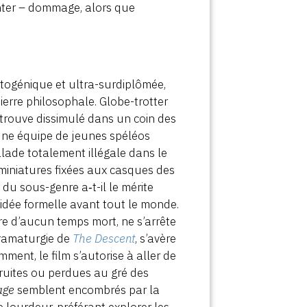
nter – dommage, alors que
togénique et ultra-surdiplômée,
erre philosophale. Globe-trotter
e trouve dissimulé dans un coin des
une équipe de jeunes spéléos
llade totalement illégale dans le
 miniatures fixées aux casques des
 du sous-genre a‑t-il le mérite
te idée formelle avant tout le monde.
e d’aucun temps mort, ne s’arrête
dramaturgie de
The Descent
, s’avère
ent, le film s’autorise à aller de
ruites ou perdues au gré des
age
semblent encombrés par la