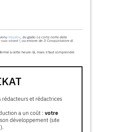
evenu
Vaudou
, du giallo
La corta notte delle
 suis vivant !
, ou encore de
Il Conquistatore di
fermé à cette heure-là, mais il faut comprendre
IKAT
s rédacteurs et rédactrices
oduction a un coût :
votre
t son développement (site
).