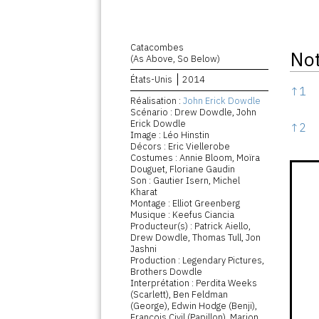
Catacombes
No
(As Above, So Below)
États-Unis
2014
Note
↑
1
Réalisation :
John Erick Dowdle
Scénario : Drew Dowdle, John
Erick Dowdle
↑
2
Image : Léo Hinstin
Décors : Eric Viellerobe
Costumes : Annie Bloom, Moïra
Douguet, Floriane Gaudin
Son : Gautier Isern, Michel
Kharat
Montage : Elliot Greenberg
Musique : Keefus Ciancia
Producteur(s) : Patrick Aiello,
Drew Dowdle, Thomas Tull, Jon
Jashni
Production : Legendary Pictures,
Brothers Dowdle
Interprétation : Perdita Weeks
(Scarlett), Ben Feldman
(George), Edwin Hodge (Benji),
François Civil (Papillon), Marion