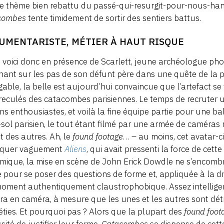
le thème bien rebattu du passé-qui-resurgit-pour-nous-ha
combes
tente timidement de sortir des sentiers battus.
UMENTARISTE, MÉTIER À HAUT RISQUE
voici donc en présence de Scarlett, jeune archéologue pho
ant sur les pas de son défunt père dans une quête de la pi
igable, la belle est aujourd’hui convaincue que l’artefact s
reculés des catacombes parisiennes. Le temps de recruter 
ns enthousiastes, et voilà la fine équipe partie pour une ba
sol parisien, le tout étant filmé par une armée de caméras
t des autres. Ah, le
found footage
… – au moins, cet avatar-ci
oquer vaguement
Aliens
, qui avait pressenti la force de cet
ique, la mise en scène de John Erick Dowdle ne s’encombr
 pour se poser des questions de forme et, appliquée à la 
oment authentiquement claustrophobique. Assez intelligemm
a en caméra, à mesure que les unes et les autres sont dét
éties. Et pourquoi pas ? Alors que la plupart des
found foot