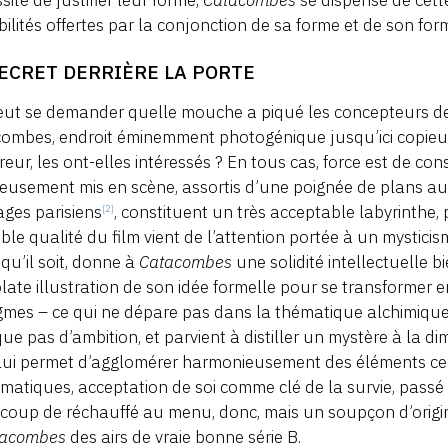
sité de justifier leur forme,
Catacombes
se dispense de cette
bilités offertes par la conjonction de sa forme et de son f
SECRET DERRIÈRE LA PORTE
eut se demander quelle mouche a piqué les concepteurs 
ombes, endroit éminemment photogénique jusqu’ici copieu
reur, les ont-elles intéressés ? En tous cas, force est de c
ieusement mis en scène, assortis d’une poignée de plans 
ges parisiens
, constituent un très acceptable labyrinthe, 
[2]
able qualité du film vient de l’attention portée à un mysticis
qu’il soit, donne à
Catacombes
une solidité intellectuelle bi
plate illustration de son idée formelle pour se transforme
gmes – ce qui ne dépare pas dans la thématique alchimique 
e pas d’ambition, et parvient à distiller un mystère à la di
 lui permet d’agglomérer harmonieusement des éléments cent
matiques, acceptation de soi comme clé de la survie, pass
oup de réchauffé au menu, donc, mais un soupçon d’origina
tacombes
des airs de vraie bonne série B.