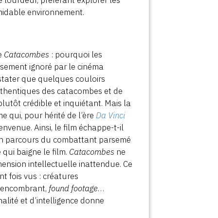
 lourdeur, préférant explorer les
ormidable environnement.
de
Catacombes
: pourquoi les
sement ignoré par le cinéma
onstater que quelques couloirs
authentiques des catacombes et de
plutôt crédible et inquiétant. Mais la
me qui, pour hérité de l’ère
Da Vinci
envenue. Ainsi, le film échappe-t-il
r en parcours du combattant parsemé
qui baigne le film.
Catacombes
ne
mension intellectuelle inattendue. Ce
 fois vus : créatures
é encombrant,
found footage
…
lité et d’intelligence donne