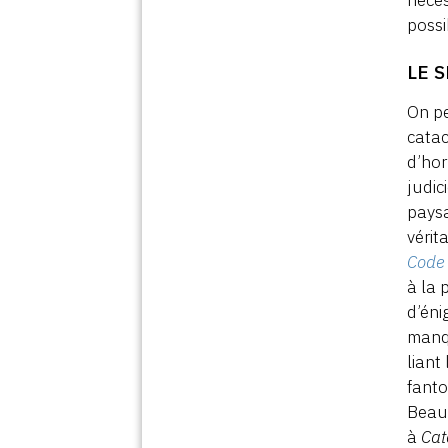
néces
possi
LE 
On p
catac
d’hor
judic
paysa
vérit
Code
à la 
d’éni
manqu
liant
fanto
Beauc
à
Ca