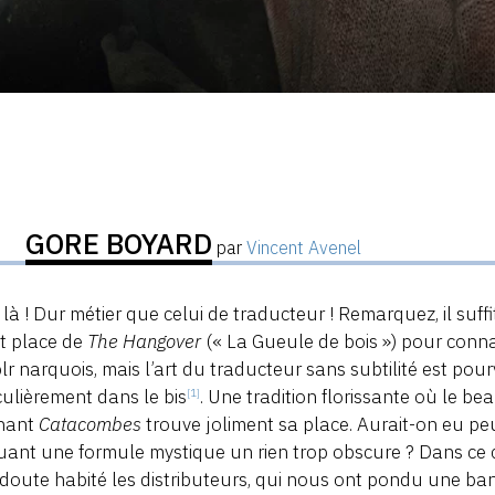
GORE BOYARD
par
Vincent Avenel
 là ! Dur métier que celui de traducteur ! Remarquez, il suf
et place de
The Hangover
(« La Gueule de bois ») pour conna
r narquois, mais l’art du traducteur sans subtilité est pourv
culièrement dans le bis
. Une tradition florissante où le b
[1]
nant
Catacombes
trouve joliment sa place. Aurait-on eu pe
ant une formule mystique un rien trop obscure ? Dans ce
doute habité les distributeurs, qui nous ont pondu une b