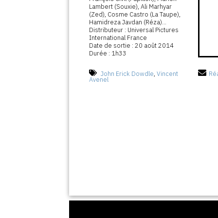
Lambert (Souxie), Ali Marhyar
(Zed), Cosme Castro (La Taupe),
Hamidreza Javdan (Réza)...
Distributeur : Universal Pictures
International France
Date de sortie : 20 août 2014
Durée : 1h33
John Erick Dowdle
,
Vincent
Réa
Avenel