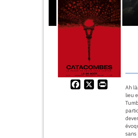
Ah là
lieu 
Tumbl
parti
deve
évoqu
sans 