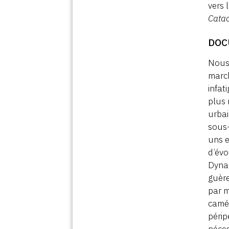
vers 
Cata
DOC
Nous 
march
infat
plus 
urbai
sous-
uns e
d’év
Dynam
guère
par m
camér
périp