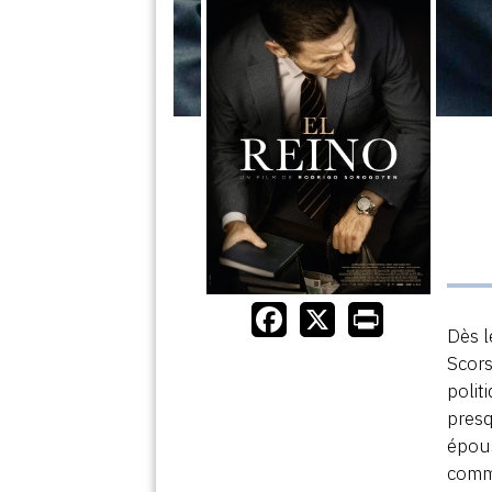
Dès l
Scor
polit
presq
épous
comme