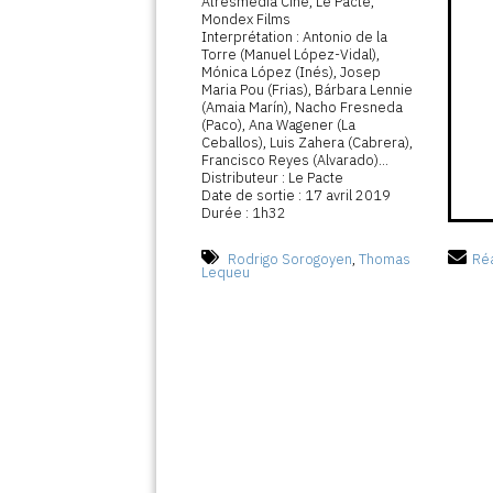
Atresmedia Cine, Le Pacte,
Mondex Films
Interprétation : Antonio de la
Torre (Manuel López-Vidal),
Mónica López (Inés), Josep
Maria Pou (Frias), Bárbara Lennie
(Amaia Marín), Nacho Fresneda
(Paco), Ana Wagener (La
Ceballos), Luis Zahera (Cabrera),
Francisco Reyes (Alvarado)...
Distributeur : Le Pacte
Date de sortie : 17 avril 2019
Durée : 1h32
Rodrigo Sorogoyen
,
Thomas
Réa
Lequeu