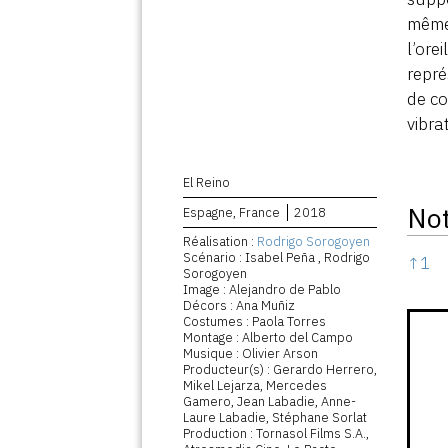
même 
l’ore
repré
de co
vibra
El Reino
No
Espagne, France
2018
Réalisation :
Rodrigo Sorogoyen
Note
Scénario : Isabel Peña , Rodrigo
↑
1
Sorogoyen
Image : Alejandro de Pablo
Décors : Ana Muñiz
Costumes : Paola Torres
Montage : Alberto del Campo
Musique : Olivier Arson
Producteur(s) : Gerardo Herrero,
Mikel Lejarza, Mercedes
Gamero, Jean Labadie, Anne-
Laure Labadie, Stéphane Sorlat
Production : Tornasol Films S.A.,