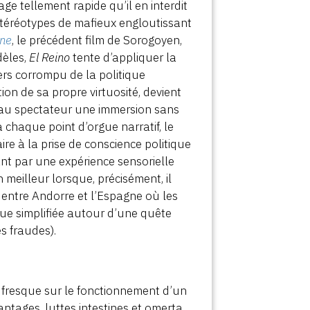
 tellement rapide qu’il en interdit
 stéréotypes de mafieux engloutissant
one
, le précédent film de Sorogoyen,
dèles,
El Reino
tente d’appliquer la
ers corrompu de la politique
ion de sa propre virtuosité, devient
t au spectateur une immersion sans
 chaque point d’orgue narratif, le
re à la prise de conscience politique
ant par une expérience sensorielle
n meilleur lorsque, précisément, il
 entre Andorre et l’Espagne où les
igue simplifiée autour d’une quête
s fraudes).
e fresque sur le fonctionnement d’un
antages, luttes intestines et omerta