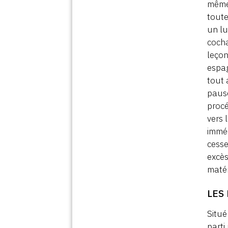
mêmes
toute
un l
cocha
leçon
espa
tout 
pause
procé
vers 
imméd
cesse
excès
matér
LES
Situé
parti