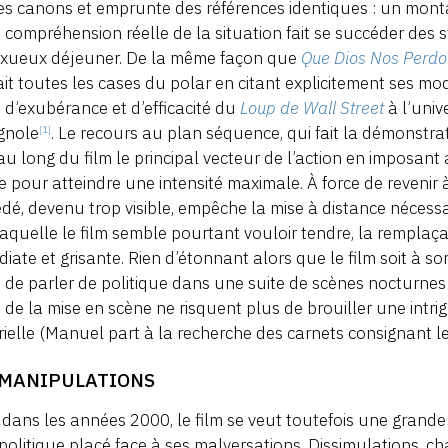
 canons et emprunte des références identiques : un montage
 compréhension réelle de la situation fait se succéder des
uxueux déjeuner. De la même façon que
Que Dios Nos Perd
it toutes les cases du polar en citant explicitement ses mo
 d’exubérance et d’efficacité du
Loup de Wall Street
à l’univ
gnole
. Le recours au plan séquence, qui fait la démonstrat
[1]
au long du film le principal vecteur de l’action en imposan
 pour atteindre une intensité maximale. À force de revenir à
dé, devenu trop visible, empêche la mise à distance nécessai
laquelle le film semble pourtant vouloir tendre, la remplaç
iate et grisante. Rien d’étonnant alors que le film soit à so
 de parler de politique dans une suite de scènes nocturnes
 de la mise en scène ne risquent plus de brouiller une intr
ielle (Manuel part à la recherche des carnets consignant le
 MANIPULATIONS
 dans les années 2000, le film se veut toutefois une grand
 politique placé face à ses malversations. Dissimulations, ch