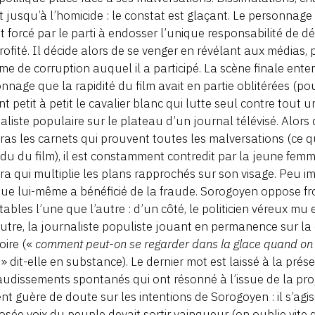
t jusqu’à l’homicide : le constat est glaçant. Le personnage 
it forcé par le parti à endosser l’unique responsabilité de
rofité. Il décide alors de se venger en révélant aux médias, 
me de corruption auquel il a participé. La scène finale ente
nnage que la rapidité du film avait en partie oblitérées (po
nt petit à petit le cavalier blanc qui lutte seul contre tout 
aliste populaire sur le plateau d’un journal télévisé. Alor
as les carnets qui prouvent toutes les malversations (ce qu
du du film), il est constamment contredit par la jeune femm
a qui multiplie les plans rapprochés sur son visage. Peu im
ue lui-même a bénéficié de la fraude. Sorogoyen oppose f
tables l’une que l’autre : d’un côté, le politicien véreux mu
autre, la journaliste populiste jouant en permanence sur la 
oire («
comment peut-on se regarder dans la glace quand on 
?
» dit-elle en substance). Le dernier mot est laissé à la prése
udissements spontanés qui ont résonné à l’issue de la proj
ent guère de doute sur les intentions de Sorogoyen : il s’ag
sée voix du peuple devait sortir vainqueur (on oublie vite q