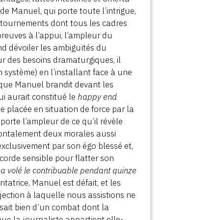
de Manuel, qui porte toute l’intrigue,
 détournements dont tous les cadres
preuves à l’appui, l’ampleur du
nd dévoiler les ambiguïtés du
ur des besoins dramaturgiques, il
un système) en l’installant face à une
s que Manuel brandit devant les
i aurait constitué le
happy end
e placée en situation de force par la
porte l’ampleur de ce qu’il révèle
rontalement deux morales aussi
 exclusivement par son égo blessé et,
corde sensible pour flatter son
a volé le contribuable pendant quinze
ntatrice, Manuel est défait, et les
ection à laquelle nous assistions ne
issait bien d’un combat dont la
ue la journaliste appartient elle-