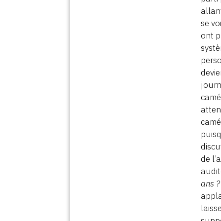
allan
se vo
ont p
systè
perso
devie
journ
camér
atten
camér
puisq
discu
de l’
audit
ans 
appla
laiss
suppo