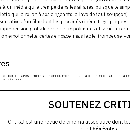
à un média qui a trempé dans les affaires, puisque le simple
illette qui la reliait à ses dirigeants la lave de tout soupçon
sentative d’un film dont les procédés cinématographiques e
mpréhension globale des enjeux politiques et sociétaux qu’
tion émotionnelle, certes efficace, mais facile, trompeuse, v
tes
s
Les personnages féminins sortent du même moule, à commencer par Inés, la fe
dans
Casino
.
SOUTENEZ CRIT
Critikat est une revue de cinéma associative dont le
sont
bénévoles
.