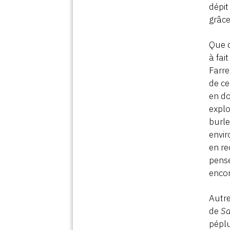
dépit
grâce
Que d
à fai
Farre
de ce
en do
explo
burle
envir
en re
pensé
enco
Autre
de
Sa
péplu