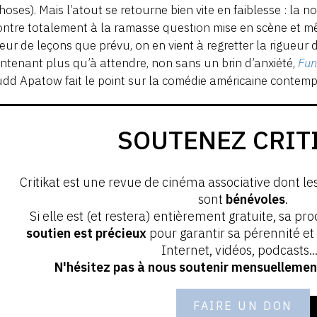
hoses). Mais l’atout se retourne bien vite en faiblesse : la
ntre totalement à la ramasse question mise en scène et mê
ur de leçons que prévu, on en vient à regretter la rigueur d
ntenant plus qu’à attendre, non sans un brin d’anxiété,
Fun
dd Apatow fait le point sur la comédie américaine contem
SOUTENEZ CRIT
Critikat est une revue de cinéma associative dont le
sont
bénévoles
.
Si elle est (et restera) entièrement gratuite, sa pr
soutien est précieux
pour garantir sa pérennité e
Internet, vidéos, podcasts...
N'hésitez pas à nous soutenir mensuellement
FAIRE UN DON