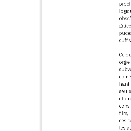
proch
logiq
obscè
grâce
pucea
suffi
Ce qu
orgie
subve
coméd
hanti
seule
et un
consi
film,
ces c
les a