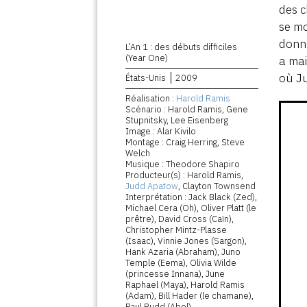
des c
se mo
donne
L’An 1 : des débuts difficiles
(Year One)
a mai
où Ju
États-Unis
2009
Réalisation :
Harold Ramis
Scénario : Harold Ramis, Gene
Stupnitsky, Lee Eisenberg
Image : Alar Kivilo
Montage : Craig Herring, Steve
Welch
Musique : Theodore Shapiro
Producteur(s) : Harold Ramis,
Judd Apatow
, Clayton Townsend
Interprétation : Jack Black (Zed),
Michael Cera (Oh), Oliver Platt (le
prêtre), David Cross (Caïn),
Christopher Mintz-Plasse
(Isaac), Vinnie Jones (Sargon),
Hank Azaria (Abraham), Juno
Temple (Eema), Olivia Wilde
(princesse Innana), June
Raphael (Maya), Harold Ramis
(Adam), Bill Hader (le chamane),
Paul Rudd (Abel)...