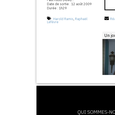
Date de sortie : 12 août 2009
Durée : 1h29
Harold Ramis
,
Raphaël
Réa
Lefèvre
Un jo
QUI SOMMES-NO