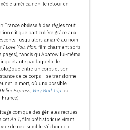
édie américaine », le retour en
en France obéisse à des règles tout
ntion critique particulière grâce aux
lescents, jusqu’alors amarré au nom
ir
I Love You, Man
, film charmant sorti
s pages), tandis qu’Apatow lui-même
 inquiétante par laquelle le
tologique entre un corps et son
istance de ce corps – se transforme
eur et la mort, où une possible
Délire Express
,
Very Bad Trip
ou
 France).
battage comique des géniales recrues
e cet
An 1
, film préhistorique virant
 vue de nez, semble s’échouer le