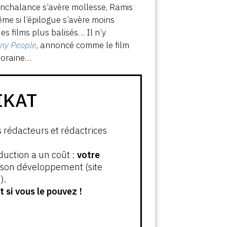
 nonchalance s’avère mollesse, Ramis
me si l’épilogue s’avère moins
es films plus balisés… Il n’y
ny People
, annoncé comme le film
poraine…
IKAT
s rédacteurs et rédactrices
oduction a un coût :
votre
t son développement (site
).
 si vous le pouvez !