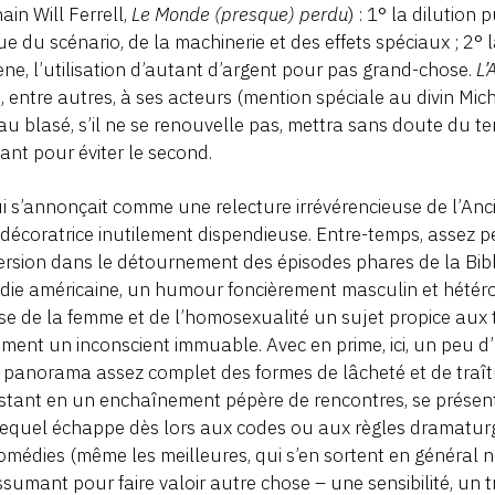
ain Will Ferrell,
Le Monde (presque) perdu
) : 1° la dilution
ue du scénario, de la machinerie et des effets spéciaux ; 2°
ne, l’utilisation d’autant d’argent pour pas grand-chose.
L’
, entre autres, à ses acteurs (mention spéciale au divin Mic
u blasé, s’il ne se renouvelle pas, mettra sans doute du te
sant pour éviter le second.
i s’annonçait comme une relecture irrévérencieuse de l’An
 décoratrice inutilement dispendieuse. Entre-temps, assez pe
rsion dans le détournement des épisodes phares de la Bib
ie américaine, un humour foncièrement masculin et hétéro 
se de la femme et de l’homosexualité un sujet propice aux 
ment un inconscient immuable. Avec en prime, ici, un peu d
 panorama assez complet des formes de lâcheté et de traîtr
stant en un enchaînement pépère de rencontres, se présen
 lequel échappe dès lors aux codes ou aux règles dramaturg
omédies (même les meilleures, qui s’en sortent en général 
ssumant pour faire valoir autre chose – une sensibilité, un 