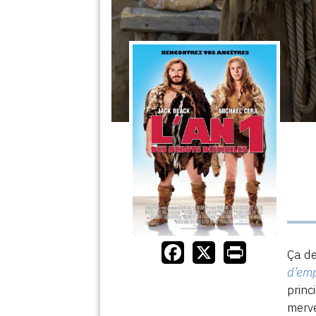
Ça de
d’emp
princ
merv