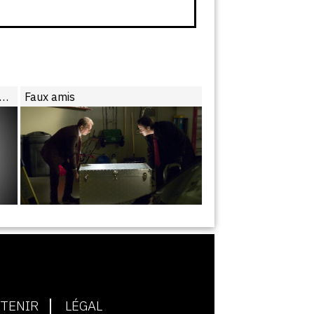
écès du réalisateur Harold Ramis
Faux amis
TENIR
LÉGAL