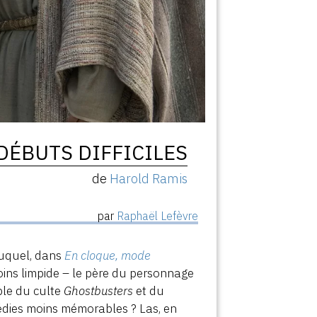
S DÉBUTS DIFFICILES
de
Harold Ramis
par
Raphaël Lefèvre
auquel, dans
En cloque, mode
moins limpide – le père du personnage
ble du culte
Ghostbusters
et du
édies moins mémorables ? Las, en