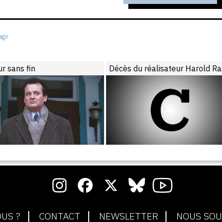
gir
ur sans fin
D
US ?
CONTACT
NEWSLETTER
NOUS SOU