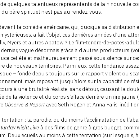
 de quelques talentueux représentants de la « nouvelle com
 du père spirituel n’est pas au rendez-vous.
evient la comédie américaine, qui, quoique sa distribution 
t mystérieuses, a fait l’objet ces dernières années d’une atte
lly, Myers et autres Apatow ? Le film-tendre-de-potes-adu
 dernier, vogue désormais grâce à d’autres producteurs (vo
uce cet été et malheureusement passé sous silence sur ce
re de nouveaux territoires. Parmi eux, cette tendance assez
sque – fondé depuis toujours sur le rapport violent ou sca
onnement, mais reposant jusqu’alors sur la capacité de rés
cours à une brutalité réaliste, sans détour, causant la doul
e de la violence et du corps s’efface derrière un rire jaune (
re
Observe & Report
avec Seth Rogen et Anna Faris, inédit en
 tentation : la parodie, ou du moins l’acclimatation de l’a
turday Night Live
à des films de genre à gros budget, comm
m. Deux écueils au moins à cette tentation (sur lesquels, à