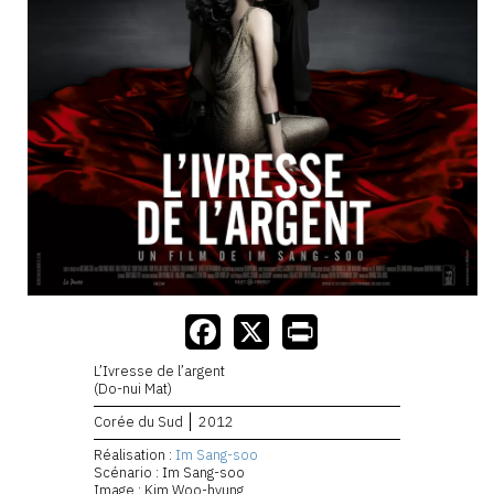
L’Ivresse de l’argent
(Do-nui Mat)
Corée du Sud
2012
Réalisation :
Im Sang-soo
Scénario : Im Sang-soo
Image : Kim Woo-hyung