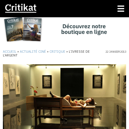
ACCUEIL
»
ACTUALITÉ CINÉ
»
CRITIQUE
»
L’IVRESSE DE
22 JANVIER 2013
L’ARGENT