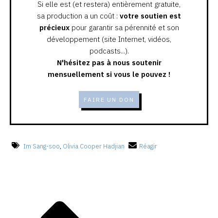
Si elle est (et restera) entièrement gratuite,
sa production a un coût :
votre soutien est
précieux
pour garantir sa pérennité et son
développement (site Internet, vidéos,
podcasts...).
N'hésitez pas à nous soutenir
mensuellement si vous le pouvez !
FAIRE UN DON
Im Sang-soo
,
Olivia Cooper Hadjian
Réagir