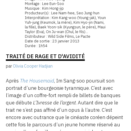
Montage : Lee Eun-Soo
Musique : Kim Hong-jip
Producteur(s) : Lee Nam-hee, Seo Jung-hun
Interprétation : Kim Kang-woo (Young-jak), Youn
Yuh-jung (Keumok, la mère), Kim Hyo-jin (Nami,
la fille), Baek Yoon-sik (Kyungsun, le père), Maui
Taylor (Eva), On Ju-wan (Chul, le fils)…
Distributeur : Wild Side Films, Le Pacte
Date de sortie : 23 janvier 2013
Durée : 1h54
TRAITÉ DE RAGE ET D'AVIDITÉ
par
Olivia Cooper Hadjian
Après
The Housemaid
, Im Sang-soo poursuit son
portrait d’une bourgeoisie tyrannique. C’est avec
l’image d’un coffre-fort rempli de billets de banques
que débute
L’Ivresse de l’argent
. Autant dire que le
trait ne s’est pas affiné d’un opus à l’autre. C’est
encore avec outrance que le cinéaste coréen dépeint
cette fois le parcours d’un jeune homme réservé au