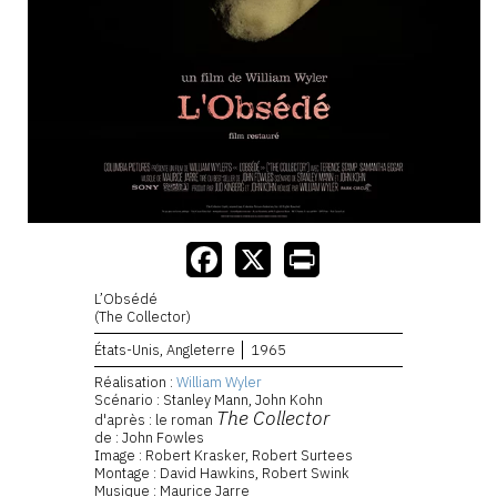
L’Obsédé
(The Collector)
États-Unis, Angleterre
1965
Réalisation :
William Wyler
Scénario : Stanley Mann, John Kohn
The Collector
d'après : le roman
de : John Fowles
Image : Robert Krasker, Robert Surtees
Montage : David Hawkins, Robert Swink
Musique : Maurice Jarre