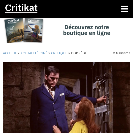
ACCUEIL
»
ACTUALITÉ CINÉ
»
CRITIQUE
»
L’OBSÉDÉ
31 MARS 2015