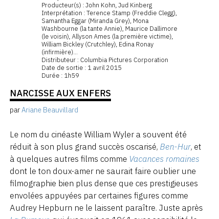
Producteur(s) : John Kohn, Jud Kinberg
Interprétation : Terence Stamp (Freddie Clegg),
Samantha Eggar (Miranda Grey), Mona
Washbourne (la tante Annie), Maurice Dallimore
(le voisin), Allyson Ames (la première victime),
William Bickley (Crutchley), Edina Ronay
(infirmière)...
Distributeur : Columbia Pictures Corporation
Date de sortie : 1 avril 2015
Durée : 1h59
NARCISSE AUX ENFERS
par
Ariane Beauvillard
Le nom du cinéaste William Wyler a souvent été
réduit à son plus grand succès oscarisé,
Ben-Hur
, et
à quelques autres films comme
Vacances romaines
dont le ton doux-amer ne saurait faire oublier une
filmographie bien plus dense que ces prestigieuses
envolées appuyées par certaines figures comme
Audrey Hepburn ne le laissent paraître. Juste après