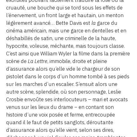
exorbités pouvant facilement traduire la folie ou la
cruauté, une bouche qui se tord sous les effets de
l’énervement, un front large et hautain, un menton
légèrement avancé… Bette Davis est
la
garce du
cinéma américain, mais une garce en dentelles et en
déshabillés de satin, une criminelle de la haute,
hypocrite, voleuse, méchante, mais toujours classe.
C’est ainsi que William Wyler la filme dans la première
scène de
La Lettre
, immobile, droite et pleine
d’assurance alors qu’elle vide le chargeur de son
pistolet dans le corps d’un homme tombé à ses pieds
sur les marches d’un escalier. S’ensuit alors une
autre scène, splendide, où son personnage, Leslie
Crosbie envoûte ses interlocuteurs – mari et avocats
venus sur les lieux du drame – en contant son
histoire d’une voix posée et ferme, entrecoupée
quand il le faut de petits sanglots, déroutante
d’assurance alors qu’elle vient, selon ses dires,