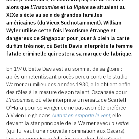
alors que
L’Insoumise
et
La Vipère
se situaient au
XIXe siècle au sein de grandes familles
américaines (du Vieux Sud notamment), William
Wyler utilise cette fois l’exotisme étrange et
dangereux de Singapour pour jouer à plein la carte
du film très noir, où Bette Davis interprète la femme
fatale criminelle qui restera sa marque de fabrique.
En 1940, Bette Davis est au sommet de sa gloire :
après un retentissant procès perdu contre le studio
Warner au milieu des années 1930, elle obtient enfin
des rôles à la mesure de son talent. Oscarisée pour
L’Insoumise
, où elle interprète un ersatz de Scarlett
O’Hara pour se venger de ne pas avoir été préférée
à Vivien Leigh dans
Autant en emporte le vent
, elle
devient la star principale de la Warner avec
La Lettre
(qui lui vaut une nouvelle nomination aux Oscars).
Les personnages qu’elle incarne alors l’éloignent