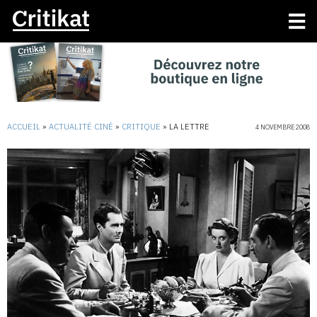
ACCUEIL
»
ACTUALITÉ CINÉ
»
CRITIQUE
»
LA LETTRE
4 NOVEMBRE 2008