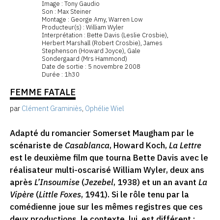
Image : Tony Gaudio
Son : Max Steiner
Montage : George Amy, Warren Low
Producteur(s) : William Wyler
Interprétation : Bette Davis (Leslie Crosbie),
Herbert Marshall (Robert Crosbie), James
Stephenson (Howard Joyce), Gale
Sondergaard (Mrs Hammond)
Date de sortie : 5 novembre 2008
Durée : 1h30
FEMME FATALE
par
Clément Graminiès
,
Ophélie Wiel
Adapté du romancier Somerset Maugham par le
scénariste de
Casablanca
, Howard Koch,
La Lettre
est le deuxième film que tourna Bette Davis avec le
réalisateur multi-oscarisé William Wyler, deux ans
après
L’Insoumise
(
Jezebel
, 1938) et un an avant
La
Vipère
(
Little Foxes
, 1941). Si le rôle tenu par la
comédienne joue sur les mêmes registres que ces
deux productions, le contexte, lui, est différent :