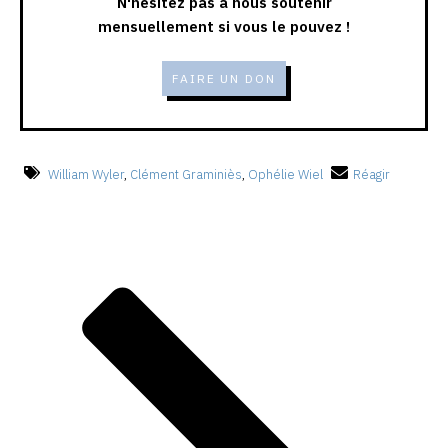
N'hésitez pas à nous soutenir
mensuellement si vous le pouvez !
FAIRE UN DON
William Wyler
,
Clément Graminiès
,
Ophélie Wiel
Réagir