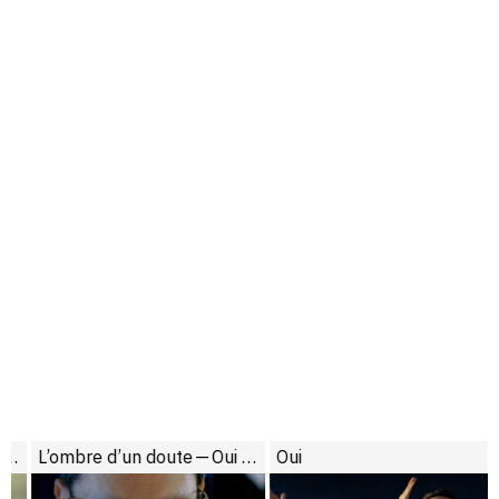
ts
L’ombre d’un doute — Oui / Kontinental ’25
Oui