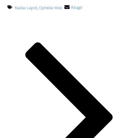
Nadav Lapid
,
Ophélie Wiel
Réagir