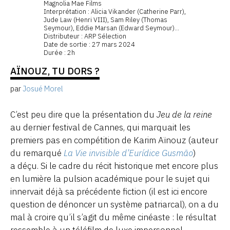
Magnolia Mae Films
Interprétation : Alicia Vikander (Catherine Parr),
Jude Law (Henri VIII), Sam Riley (Thomas
Seymour), Eddie Marsan (Edward Seymour)...
Distributeur : ARP Sélection
Date de sortie : 27 mars 2024
Durée : 2h
AÏNOUZ, TU DORS ?
par
Josué Morel
C’est peu dire que la présentation du
Jeu de la reine
au dernier festival de Cannes, qui marquait les
premiers pas en compétition de Karim Aïnouz (auteur
du remarqué
La Vie invisible d’Eurídice Gusmão
)
a déçu. Si le cadre du récit historique met encore plus
en lumière la pulsion académique pour le sujet qui
innervait déjà sa précédente fiction (il est ici encore
question de dénoncer un système patriarcal), on a du
mal à croire qu’il s’agit du même cinéaste : le résultat
ressemble à un téléfilm de luxe impersonnel