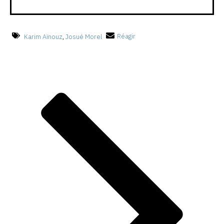
Karim Aïnouz
,
Josué Morel
Réagir