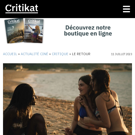
ACCUEIL
»
ACTUALITÉ CINÉ
»
CRITIQUE
»
LE RETOUR
11 JUILLET 2023