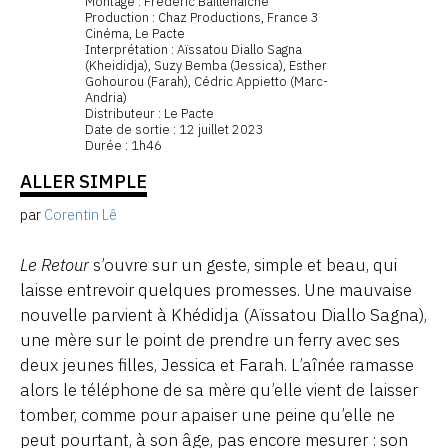
Montage : Frédéric Baillehaiche
Production : Chaz Productions, France 3
Cinéma, Le Pacte
Interprétation : Aïssatou Diallo Sagna
(Kheididja), Suzy Bemba (Jessica), Esther
Gohourou (Farah), Cédric Appietto (Marc-
Andria)
Distributeur : Le Pacte
Date de sortie : 12 juillet 2023
Durée : 1h46
ALLER SIMPLE
par
Corentin Lê
Le Retour
s’ouvre sur un geste, simple et beau, qui
laisse entrevoir quelques promesses. Une mauvaise
nouvelle parvient à Khédidja (Aïssatou Diallo Sagna),
une mère sur le point de prendre un ferry avec ses
deux jeunes filles, Jessica et Farah. L’aînée ramasse
alors le téléphone de sa mère qu’elle vient de laisser
tomber, comme pour apaiser une peine qu’elle ne
peut pourtant, à son âge, pas encore mesurer : son