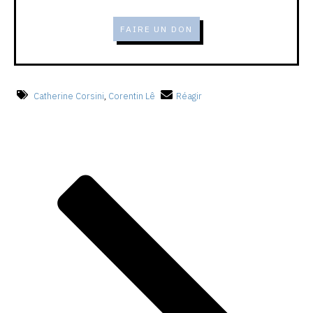
FAIRE UN DON
Catherine Corsini
,
Corentin Lê
Réagir