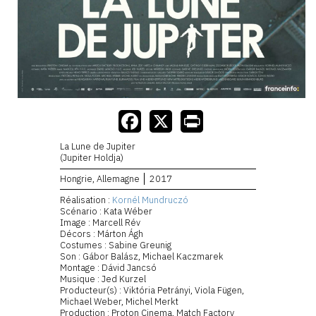
La Lune de Jupiter
(Jupiter Holdja)
Hongrie, Allemagne
2017
Réalisation :
Kornél Mundruczó
Scénario : Kata Wéber
Image : Marcell Rév
Décors : Márton Ágh
Costumes : Sabine Greunig
Son : Gábor Balász, Michael Kaczmarek
Montage : Dávid Jancsó
Musique : Jed Kurzel
Producteur(s) : Viktória Petrányi, Viola Fügen,
Michael Weber, Michel Merkt
Production : Proton Cinema, Match Factory