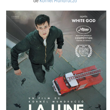
de
Kornél Mundruczó