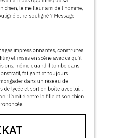
oulèvement des opprimés) de sa
n chien, le meilleur ami de l’homme,
ouligné et re-souligné ? Message
images impressionnantes, construites
ilm) et mises en scène avec ce qu’il
visions, même quand il tombe dans
onstratif, fatigant et toujours
 embrigader dans un réseau de
 de lycée et sort en boîte avec lui…
 l’amitié entre la fille et son chien.
 prononcée.
IKAT