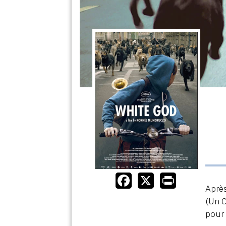
Après
(Un C
pour 