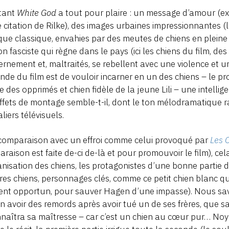
tant
White God
a tout pour plaire : un message d’amour (ex
 citation de Rilke), des images urbaines impressionnantes 
ue classique, envahies par des meutes de chiens en pleine
on fasciste qui règne dans le pays (ici les chiens du film, de
rnement et, maltraités, se rebellent avec une violence et un
nde du film est de vouloir incarner en un des chiens – le p
 des opprimés et chien fidèle de la jeune Lili – une intellig
ffets de montage semble-t-il, dont le ton mélodramatique r
liers télévisuels.
 comparaison avec un effroi comme celui provoqué par
Les 
raison est faite de-ci de-là et pour promouvoir le film), cel
isation des chiens, les protagonistes d’une bonne partie 
res chiens, personnages clés, comme ce petit chien blanc qu
nt opportun, pour sauver Hagen d’une impasse). Nous sav
 avoir des remords après avoir tué un de ses frères, que sa
naîtra sa maîtresse – car c’est un chien au cœur pur… Noy