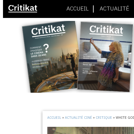
ACCUEIL
ACTUALITÉ
ACCUEIL
»
ACTUALITÉ CINÉ
»
CRITIQUE
»
WHITE GO