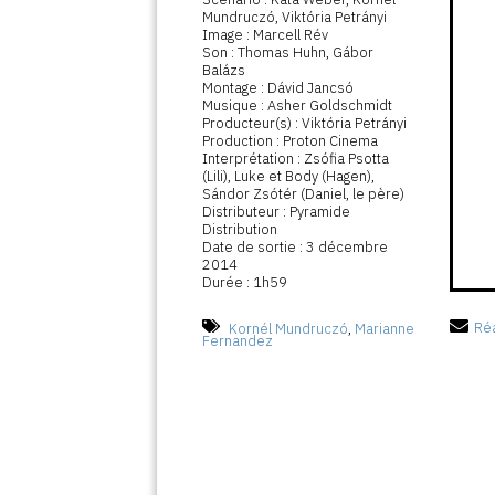
Mundruczó, Viktória Petrányi
Image : Marcell Rév
Son : Thomas Huhn, Gábor
Balázs
Montage : Dávid Jancsó
Musique : Asher Goldschmidt
Producteur(s) : Viktória Petrányi
Production : Proton Cinema
Interprétation : Zsófia Psotta
(Lili), Luke et Body (Hagen),
Sándor Zsótér (Daniel, le père)
Distributeur : Pyramide
Distribution
Date de sortie : 3 décembre
2014
Durée : 1h59
Kornél Mundruczó
,
Marianne
Réa
Fernandez