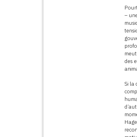
Pour
– une
musiq
tensi
gouve
profo
meute
des e
anima
Si la
compa
human
d’aut
mome
Hagen
recon