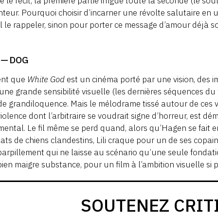
e le récit, la première partie irrigue toute la seconde (le s
teur. Pourquoi choisir d’incarner une révolte salutaire en u
il le rappeler, sinon pour porter ce message d’amour déjà s
 — DOG
ent que
White God
est un cinéma porté par une vision, des 
une grande sensibilité visuelle (les dernières séquences du f
de grandiloquence. Mais le mélodrame tissé autour de ces 
iolence dont l’arbitraire se voudrait signe d’horreur, est dém
mental. Le fil même se perd quand, alors qu’Hagen se fait
ts de chiens clandestins, Lili craque pour un de ses copains
arpillement qui ne laisse au scénario qu’une seule fondation :
ien maigre substance, pour un film à l’ambition visuelle si
SOUTENEZ CRIT