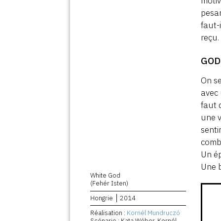
motiv
pesan
faut-
reçu.
GOD
On s
avec 
faut 
une v
senti
comba
Un ép
Une b
White God
(Fehér Isten)
Hongrie
2014
Réalisation :
Kornél Mundruczó
Scénario : Kata Wéber, Kornél