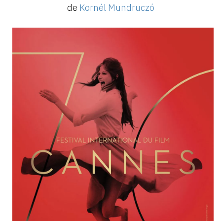
de
Kornél Mundruczó