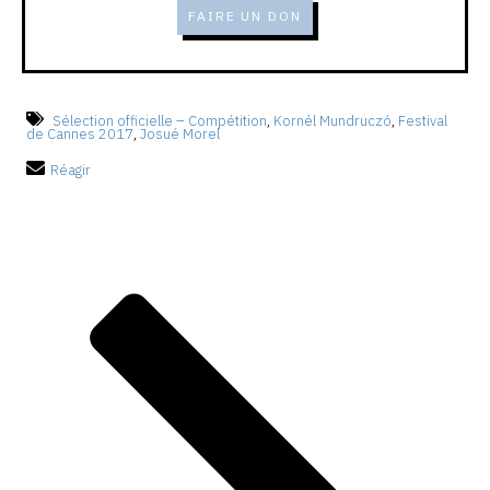
FAIRE UN DON
Sélection officielle – Compétition
,
Kornél Mundruczó
,
Festival
de Cannes 2017
,
Josué Morel
Réagir