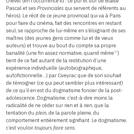
chevet (en l’occurrence ici : ce pur et dur de Blaise
Pascal et ses
Provinciales
qui servent de référents au
héros). Le récit de ce jeune provincial qui va à Paris
pour faire du cinéma, fait des rencontres en restant
seul, se rapproche de lui-même en s’éloignant de ses
maîtres (des jeunes gens comme lui et de vieux
auteurs) et trouve au bout du compte sa propre
banalité (une fin assez normative, quand même
)
[4]
tient de ce fait autant de la restitution d’une
expérience individuelle (autobiographique,
autofictionnelle…) par Civeyrac que de son souhait
de témoigner (ce qui peut sembler plus intéressant)
de ce qu’il en est du dogmatisme foncier de la post-
adolescence. Dogmatisme, c’est-à-dire moins la
radicalité de ne céder sur rien et à rien, que la
tentation du
plein
, de la parole pleine, du
comportement entièrement signifiant. Le dogmatisme,
c’est vouloir
toujours faire sens
.