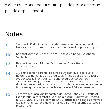
d’élection. Mais il ne lui offrira pas de porte de sortie,
pas de dépassement.
Notes
Notes
↑
1
Jeanne Ruff, dont l’apparition rieuse éclaire d’un coup le film.
Mais il en sera de même pour presque tous les personnages.
↑
2
Respectivement : Jenna Thiam, Sophie Verbeeck, Valentine
Catzéflis.
↑
3
Respectivement : Nicolas Bouchaud et Charlotte Van
Bervesselès.
↑
4
Il y a une certaine ironie, pas très sympathique, à ce que le
héros, fasciné par les êtres radicaux, finisse par se retrouver en
couple avec la fille travaillant dans le bureau de son job
alimentaire, une jeune enseignante qu’il recroise par hasard et
dont l’échange bref reste banal, qu’on découvre avec lui à la fin du
film sans qu’on sache ce qu’ils ont trouvé à faire ensemble.
↑
5
Je renvoie à l’analyse imparable de Serge Daney : « L’Orgue et
l’aspirateur (la voix off et quelques autres)»,
Cahiers du Cinéma
n° 279 – 280, août-septembre 1977, article repris dans
La Rampe
(1983), Paris, Cahiers du cinéma, coll. Petite Bibliothèque, 1996,
p. 162 – 176.