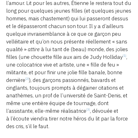
l’amour. Lit pour les autres, Étienne le restera tout du
long pour quelques jeunes filles (et quelques jeunes
hommes, mais chastement) qui lui passeront dessus
et le dépasseront chacun son tour. Il y a d’ailleurs
quelque invraisemblance à ce que ce garçon peu
velléitaire et qu’on nous présente réellement « sans
qualité »
attire
à lui tant de (beau) monde, des jolies
filles (une chouette fille aux airs de Judy Holliday
,
[1]
une colocatrice vive et artiste, une « fille de feu »
militante, et pour finir une jolie fille banale, bonne
dernière
), des garçons passionnés, bavards et
[2]
cinglants, toujours prompts à dégainer citations et
anathèmes, un prof de l’université de Saint-Denis, et
même une entière équipe de tournage, dont
l’assistante, elle-même réalisatrice
, dévouée et
[3]
à l’écoute viendra tirer notre héros du lit par la force
des cris, s’il le faut.