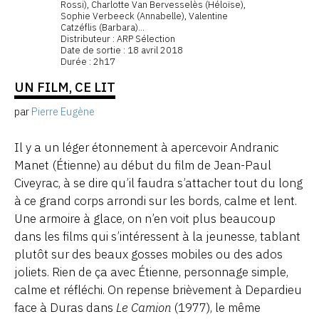
Rossi), Charlotte Van Bervesselès (Héloïse),
Sophie Verbeeck (Annabelle), Valentine
Catzéflis (Barbara)...
Distributeur : ARP Sélection
Date de sortie : 18 avril 2018
Durée : 2h17
UN FILM, CE LIT
par
Pierre Eugène
Il y a un léger étonnement à apercevoir Andranic
Manet (Étienne) au début du film de Jean-Paul
Civeyrac, à se dire qu’il faudra s’attacher tout du long
à ce grand corps arrondi sur les bords, calme et lent.
Une armoire à glace, on n’en voit plus beaucoup
dans les films qui s’intéressent à la jeunesse, tablant
plutôt sur des beaux gosses mobiles ou des ados
joliets. Rien de ça avec Étienne, personnage simple,
calme et réfléchi. On repense brièvement à Depardieu
face à Duras dans
Le Camion
(1977), le même