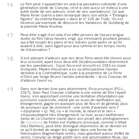
↑
6
Le film peut s’apparenter en cela à la passation culturelle d’une
génération (celle de Civeyrac, c’est-à-dire aussi un milieu) à une
autre (celle de ses acteurs, voire de ses spectateurs). Ce que
Marie Anne Guerin a bien remarqué dans son article «“Étranges
figures” du cinéma français » dans le n° 105 de
Trafic
. On est
heureux par exemple de découvrir les Variations de Goldberg de
la pianiste Maria Youdina.
↑
7
Peut-être s’agit-il en cela d’un effet pervers de l’assez longue
durée du film (deux heures vingt, qui n’ennuient pourtant jamais)
qui a fait couper les plans et les scènes juste après ce qu’ils
avaient à dire, sans égard pour leur rythme et les temps morts
de l’observation ?
↑
8
Il est plaisant d’ailleurs que ces deux films aient été choisis pour
leur
actualité
, ayant tous deux été (re)découvrables récemment
par les spectateurs :
Sayat Nova
est ressorti en 2015 en copie
restaurée, Marlen Khoutsiev a eu sa rétrospective l’année
dernière à la Cinémathèque, suite à la projection de
La Porte
d’Ilitch
par Serge Bozon l’année précédente – là où Civeyrac dit
d’ailleurs l’avoir vu.
↑
9
Dans son dernier livre paru récemment,
Rose pourquoi
(P.O.L.,
2017), Jean-Paul Civeyrac s’attache à une scène de film l’ayant
transi, s’en approchant comme une tentative d’élucidation par
punctums
successifs, mené par un souci de clarification qui,
étrangement, gagne en avançant plus de flou et de général, plus
de pourquoi que de comment : une sorte d’avancée vers l’
« épiphanie » (p. 96), où « le monde, le néant et le rien »
s’équivaudraient très étrangement. Le livre, assez barthésien
(celui de
La Chambre claire
) dans son projet des photogrammes
(le
Casanova
de Fellini est d’ailleurs convoqué, comme il l’était
chez Barthes), peut-être distingué néanmoins de ce dernier en
ce qu’il tentait de ranger les signes dans une forme de
théorisation (fragmentaire certes, mais gravitant autour d’effet de
sens). Civeyrac se dirige plutôt vers une accumulation floue, qui