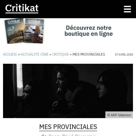
ACCUEIL
»
ACTUALITÉ CINÉ
»
CRITIQUE
»
MES PROVINCIALES
17 AVRIL 2018
© ARP Sélection
MES PROVINCIALES