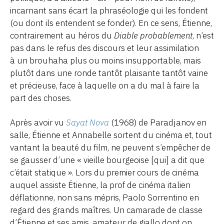
incarnant sans écart la phraséologie qui les fondent
(ou dont ils entendent se fonder). En ce sens, Étienne,
contrairement au héros du
Diable probablement
, n’est
pas dans le refus des discours et leur assimilation
à un brouhaha plus ou moins insupportable, mais
plutôt dans une ronde tantôt plaisante tantôt vaine
et précieuse, face à laquelle on a du mal à faire la
part des choses.
Après avoir vu
Sayat Nova
(1968) de Paradjanov en
salle, Étienne et Annabelle sortent du cinéma et, tout
vantant la beauté du film, ne peuvent s’empêcher de
se gausser d’une « vieille bourgeoise [qui] a dit que
c’était statique ». Lors du premier cours de cinéma
auquel assiste Étienne, la prof de cinéma italien
déflationne, non sans mépris, Paolo Sorrentino en
regard des grands maîtres. Un camarade de classe
d’Étienne et ses amis, amateur de giallo dont on