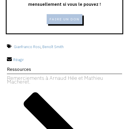
mensuellement si vous le pouvez !
FAIRE UN DON
Gianfranco Rosi
,
Benoît Smith
Réagir
Ressources
Remerciements à Arnaud Hée et Mathieu
Macheret.