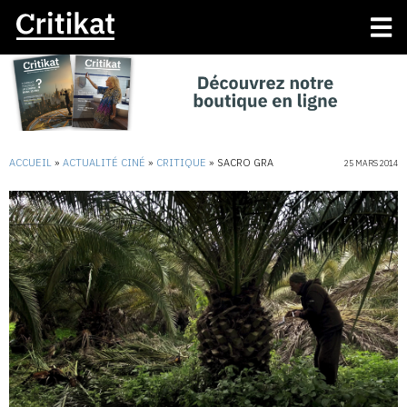
ACCUEIL
»
ACTUALITÉ CINÉ
»
CRITIQUE
»
SACRO GRA
25 MARS 2014