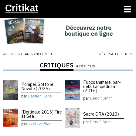
ACCUEIL
»
GIANFRANCO ROSI
RÉALISATEUR·TRICE
CRITIQUES
4 résultats
Fuocoammare, par-
Pompei, Sotto le
delà Lampedusa
Nuvole
(2025)
(2016)
par
Bastien Gens
par
Benoît Smith
[Berlinale 2016] Fire
Sacro GRA
(2013)
at Sea
par
Benoît Smith
par
Axel Scoffier