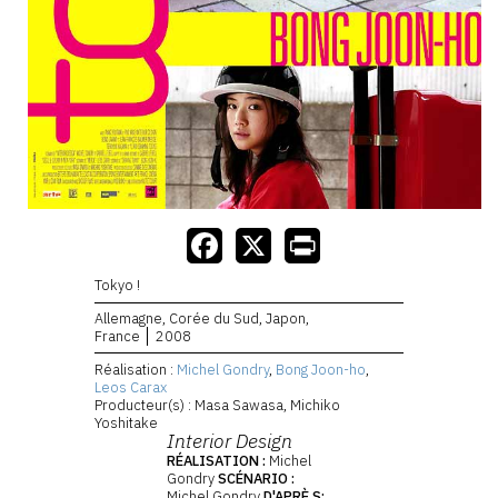
Tokyo !
Allemagne, Corée du Sud, Japon,
France
2008
Réalisation :
Michel Gondry
,
Bong Joon-ho
,
Leos Carax
Producteur(s) : Masa Sawasa, Michiko
Yoshitake
Interior Design
RÉALISATION :
Michel
Gondry
SCÉNARIO :
Michel Gondry
D'APRÈ S: