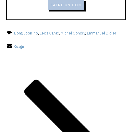
FAIRE UN DON
Bong Joon-ho
,
Leos Carax
,
Michel Gondry
,
Emmanuel Didier
Réagir