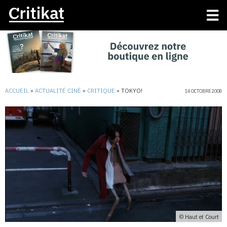
ACCUEIL
»
ACTUALITÉ CINÉ
»
CRITIQUE
»
TOKYO!
14 OCTOBRE 2008
© Haut et Court