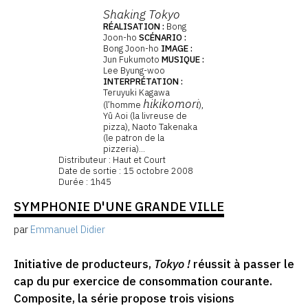
Shaking Tokyo
RÉALISATION :
Bong
Joon-ho
SCÉNARIO :
Bong Joon-ho
IMAGE :
Jun Fukumoto
MUSIQUE :
Lee Byung-woo
INTERPRÉTATION :
Teruyuki Kagawa
hikikomori
(l’homme
),
Yû Aoi (la livreuse de
pizza), Naoto Takenaka
(le patron de la
pizzeria)...
Distributeur : Haut et Court
Date de sortie : 15 octobre 2008
Durée : 1h45
SYMPHONIE D'UNE GRANDE VILLE
par
Emmanuel Didier
Initiative de producteurs,
Tokyo !
réussit à passer le
cap du pur exercice de consommation courante.
Composite, la série propose trois visions