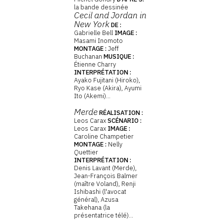
la bande dessinée
Cecil and Jordan in
New York
DE :
Gabrielle Bell
IMAGE :
Masami Inomoto
MONTAGE :
Jeff
Buchanan
MUSIQUE :
Étienne Charry
INTERPRÉTATION :
Ayako Fujitani (Hiroko),
Ryo Kase (Akira), Ayumi
Ito (Akemi)...
Merde
RÉALISATION :
Leos Carax
SCÉNARIO :
Leos Carax
IMAGE :
Caroline Champetier
MONTAGE :
Nelly
Quettier
INTERPRÉTATION :
Denis Lavant (Merde),
Jean-François Balmer
(maître Voland), Renji
Ishibashi (l'avocat
général), Azusa
Takehana (la
présentatrice télé)...