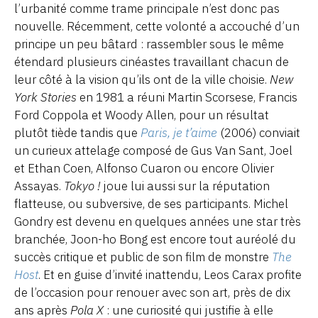
l’urbanité comme trame principale n’est donc pas
nouvelle. Récemment, cette volonté a accouché d’un
principe un peu bâtard : rassembler sous le même
étendard plusieurs cinéastes travaillant chacun de
leur côté à la vision qu’ils ont de la ville choisie.
New
York Stories
en 1981 a réuni Martin Scorsese, Francis
Ford Coppola et Woody Allen, pour un résultat
plutôt tiède tandis que
Paris, je t’aime
(2006) conviait
un curieux attelage composé de Gus Van Sant, Joel
et Ethan Coen, Alfonso Cuaron ou encore Olivier
Assayas.
Tokyo !
joue lui aussi sur la réputation
flatteuse, ou subversive, de ses participants. Michel
Gondry est devenu en quelques années une star très
branchée, Joon-ho Bong est encore tout auréolé du
succès critique et public de son film de monstre
The
Host
. Et en guise d’invité inattendu, Leos Carax profite
de l’occasion pour renouer avec son art, près de dix
ans après
Pola X
: une curiosité qui justifie à elle