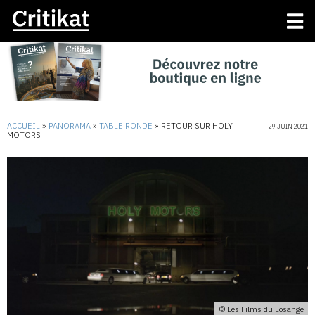
ACCUEIL
»
PANORAMA
»
TABLE RONDE
»
RETOUR SUR HOLY
29 JUIN 2021
MOTORS
© Les Films du Losange