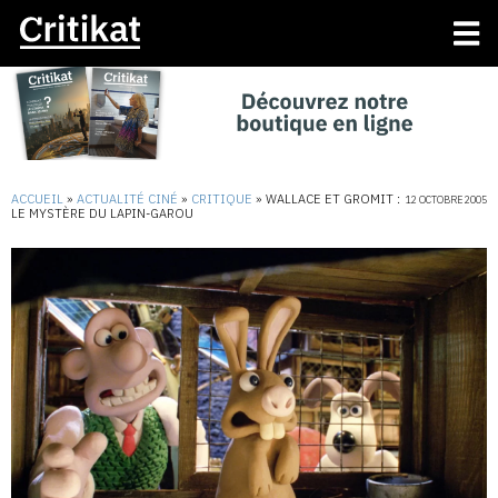
ACCUEIL
»
ACTUALITÉ CINÉ
»
CRITIQUE
»
WALLACE ET GROMIT :
12 OCTOBRE 2005
LE MYSTÈRE DU LAPIN-GAROU