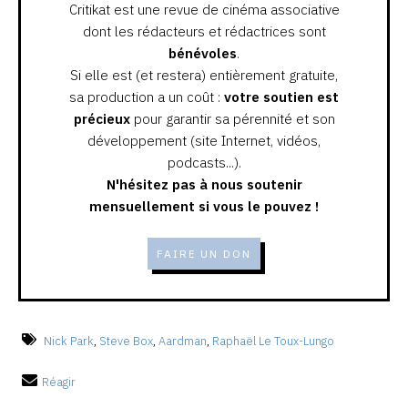
Critikat est une revue de cinéma associative
dont les rédacteurs et rédactrices sont
bénévoles
.
Si elle est (et restera) entièrement gratuite,
sa production a un coût :
votre soutien est
précieux
pour garantir sa pérennité et son
développement (site Internet, vidéos,
podcasts...).
N'hésitez pas à nous soutenir
mensuellement si vous le pouvez !
FAIRE UN DON
Nick Park
,
Steve Box
,
Aardman
,
Raphaël Le Toux-Lungo
Réagir