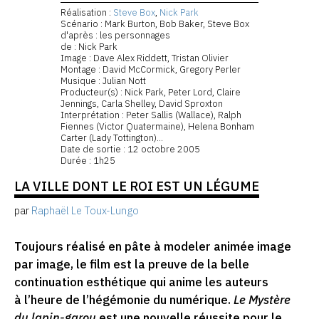
Réalisation :
Steve Box
,
Nick Park
Scénario : Mark Burton, Bob Baker, Steve Box
d'après : les personnages
de : Nick Park
Image : Dave Alex Riddett, Tristan Olivier
Montage : David McCormick, Gregory Perler
Musique : Julian Nott
Producteur(s) : Nick Park, Peter Lord, Claire
Jennings, Carla Shelley, David Sproxton
Interprétation : Peter Sallis (Wallace), Ralph
Fiennes (Victor Quatermaine), Helena Bonham
Carter (Lady Tottington)...
Date de sortie : 12 octobre 2005
Durée : 1h25
LA VILLE DONT LE ROI EST UN LÉGUME
par
Raphaël Le Toux-Lungo
Toujours réalisé en pâte à modeler animée image
par image, le film est la preuve de la belle
continuation esthétique qui anime les auteurs
à l’heure de l’hégémonie du numérique.
Le Mystère
du lapin-garou
est une nouvelle réussite pour le