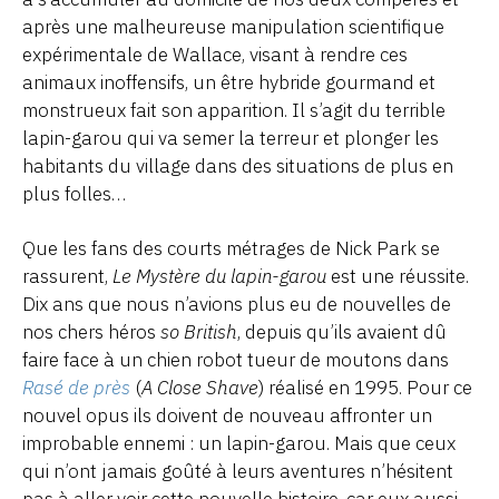
après une malheureuse manipulation scientifique
expérimentale de Wallace, visant à rendre ces
animaux inoffensifs, un être hybride gourmand et
monstrueux fait son apparition. Il s’agit du terrible
lapin-garou qui va semer la terreur et plonger les
habitants du village dans des situations de plus en
plus folles…
Que les fans des courts métrages de Nick Park se
rassurent,
Le Mystère du lapin-garou
est une réussite.
Dix ans que nous n’avions plus eu de nouvelles de
nos chers héros
so British
, depuis qu’ils avaient dû
faire face à un chien robot tueur de moutons dans
Rasé de près
(
A Close Shave
) réalisé en 1995. Pour ce
nouvel opus ils doivent de nouveau affronter un
improbable ennemi : un lapin-garou. Mais que ceux
qui n’ont jamais goûté à leurs aventures n’hésitent
pas à aller voir cette nouvelle histoire, car eux aussi